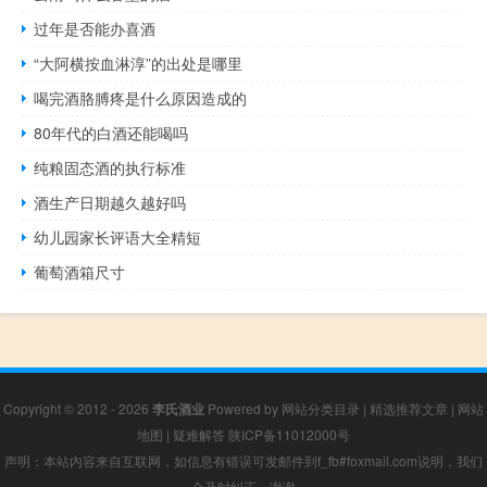
过年是否能办喜酒
“大阿横按血淋淳”的出处是哪里
喝完酒胳膊疼是什么原因造成的
80年代的白酒还能喝吗
纯粮固态酒的执行标准
酒生产日期越久越好吗
幼儿园家长评语大全精短
葡萄酒箱尺寸
Copyright © 2012 - 2026
李氏酒业
Powered by
网站分类目录
|
精选推荐文章
|
网站
地图
|
疑难解答
陕ICP备11012000号
声明：本站内容来自互联网，如信息有错误可发邮件到f_fb#foxmail.com说明，我们
会及时纠正，谢谢