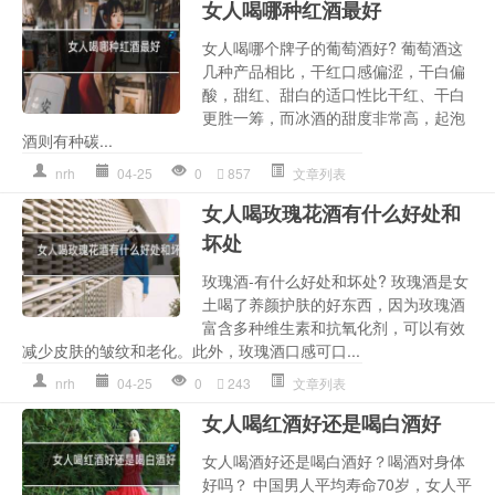
女人喝哪种红酒最好
女人喝哪个牌子的葡萄酒好? 葡萄酒这
几种产品相比，干红口感偏涩，干白偏
酸，甜红、甜白的适口性比干红、干白
更胜一筹，而冰酒的甜度非常高，起泡
酒则有种碳...
nrh
04-25
0
857
文章列表
女人喝玫瑰花酒有什么好处和
坏处
玫瑰酒-有什么好处和坏处? 玫瑰酒是女
土喝了养颜护肤的好东西，因为玫瑰酒
富含多种维生素和抗氧化剂，可以有效
减少皮肤的皱纹和老化。此外，玫瑰酒口感可口...
nrh
04-25
0
243
文章列表
女人喝红酒好还是喝白酒好
女人喝酒好还是喝白酒好？喝酒对身体
好吗？ 中国男人平均寿命70岁，女人平