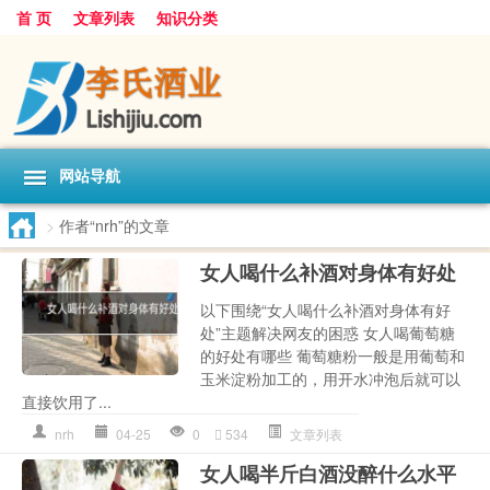
首 页
文章列表
知识分类
网站导航
>
作者“nrh”的文章
女人喝什么补酒对身体有好处
以下围绕“女人喝什么补酒对身体有好
处”主题解决网友的困惑 女人喝葡萄糖
的好处有哪些 葡萄糖粉一般是用葡萄和
玉米淀粉加工的，用开水冲泡后就可以
直接饮用了...
nrh
04-25
0
534
文章列表
女人喝半斤白酒没醉什么水平