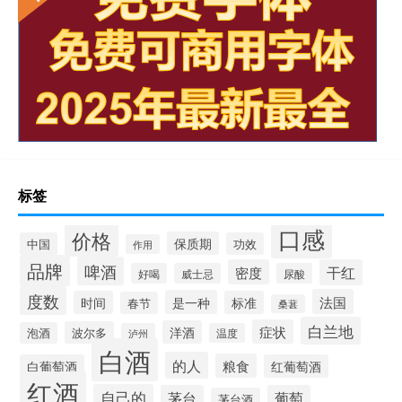
标签
口感
价格
保质期
中国
功效
作用
品牌
啤酒
密度
干红
好喝
威士忌
尿酸
度数
法国
是一种
时间
标准
春节
桑葚
白兰地
症状
洋酒
波尔多
泡酒
泸州
温度
白酒
的人
粮食
白葡萄酒
红葡萄酒
红酒
自己的
茅台
葡萄
茅台酒