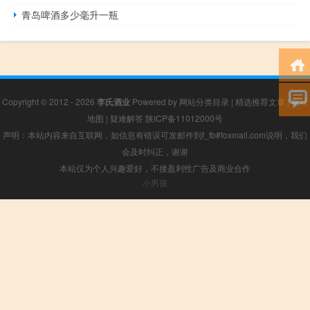
青岛啤酒多少毫升一瓶
Copyright © 2012 - 2026
李氏酒业
Powered by
网站分类目录
|
精选推荐文章
|
网站
地图
|
疑难解答
陕ICP备11012000号
声明：本站内容来自互联网，如信息有错误可发邮件到f_fb#foxmail.com说明，我们
会及时纠正，谢谢
本站仅为个人兴趣爱好，不接盈利性广告及商业合作
小男孩