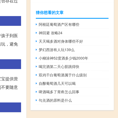
是否存在过
猜你想看的文章
阿根廷葡萄酒产区有哪些
神回避 攻略24
带孩子到医
天天喝多酒对身体哪些不好
着玩，避免
梦幻西游有人玩139么
小糊涂神52度酒多少钱2000年
喝完酒第二天心脏跳得快
双鸡干白葡萄酒属于什么级别
宝宝提供营
自酿葡萄酒几天可以喝
则不要随意
啤酒喝多了胃疼怎么回事
勾兑酒的原料是什么