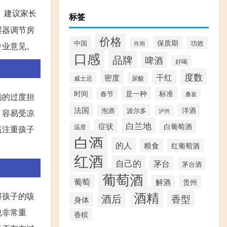
。建议家长
标签
湿器调节房
价格
保质期
中国
功效
作用
专业意见。
口感
品牌
啤酒
好喝
度数
密度
干红
威士忌
尿酸
是一种
时间
标准
春节
桑葚
病的过度担
法国
洋酒
波尔多
泡酒
泸州
，容易受凉
白兰地
症状
白葡萄酒
温度
该注重孩子
白酒
的人
粮食
红葡萄酒
红酒
自己的
茅台
茅台酒
葡萄酒
葡萄
解酒
贵州
酒精
解孩子的咳
酒后
香型
身体
也非常重
香槟