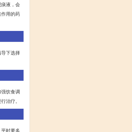
现痰液，会
咳作用的药
指导下选择
加强饮食调
进行治疗。
。平时要多