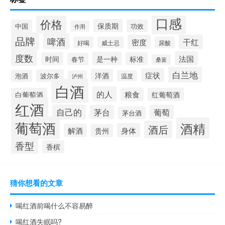
口感
价格
保质期
中国
功效
作用
品牌
啤酒
密度
干红
好喝
威士忌
尿酸
度数
法国
是一种
时间
标准
春节
桑葚
白兰地
症状
洋酒
波尔多
泡酒
泸州
温度
白酒
的人
粮食
白葡萄酒
红葡萄酒
红酒
自己的
茅台
葡萄
茅台酒
葡萄酒
酒精
酒后
身体
解酒
贵州
香型
香槟
猜你想看的文章
喝红酒前喝什么不容易醉
喝红酒失眠吗?