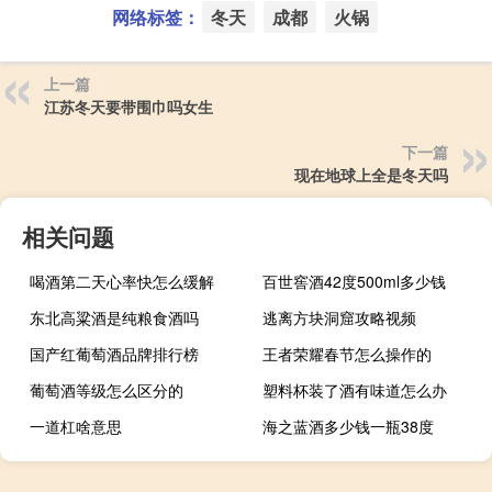
网络标签：
冬天
成都
火锅
上一篇
江苏冬天要带围巾吗女生
下一篇
现在地球上全是冬天吗
相关问题
喝酒第二天心率快怎么缓解
百世窖酒42度500ml多少钱
东北高粱酒是纯粮食酒吗
逃离方块洞窟攻略视频
国产红葡萄酒品牌排行榜
王者荣耀春节怎么操作的
葡萄酒等级怎么区分的
塑料杯装了酒有味道怎么办
一道杠啥意思
海之蓝酒多少钱一瓶38度