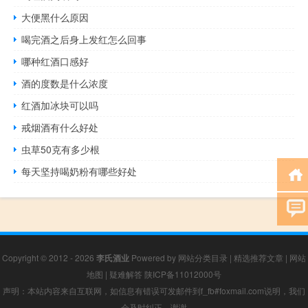
大便黑什么原因
喝完酒之后身上发红怎么回事
哪种红酒口感好
酒的度数是什么浓度
红酒加冰块可以吗
戒烟酒有什么好处
虫草50克有多少根
每天坚持喝奶粉有哪些好处
Copyright © 2012 - 2026
李氏酒业
Powered by
网站分类目录
|
精选推荐文章
|
网站
地图
|
疑难解答
陕ICP备11012000号
声明：本站内容来自互联网，如信息有错误可发邮件到f_fb#foxmail.com说明，我们
会及时纠正，谢谢