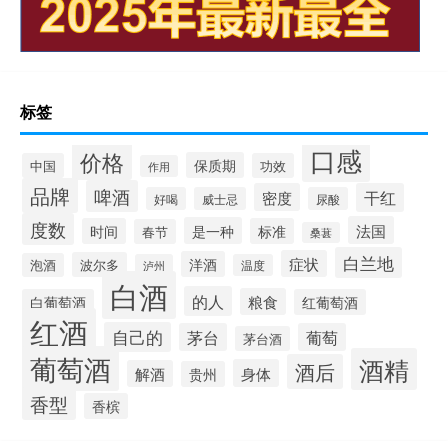
标签
口感
价格
保质期
中国
功效
作用
品牌
啤酒
密度
干红
好喝
威士忌
尿酸
度数
法国
是一种
时间
标准
春节
桑葚
白兰地
症状
洋酒
波尔多
泡酒
泸州
温度
白酒
的人
粮食
白葡萄酒
红葡萄酒
红酒
自己的
茅台
葡萄
茅台酒
葡萄酒
酒精
酒后
身体
解酒
贵州
香型
香槟