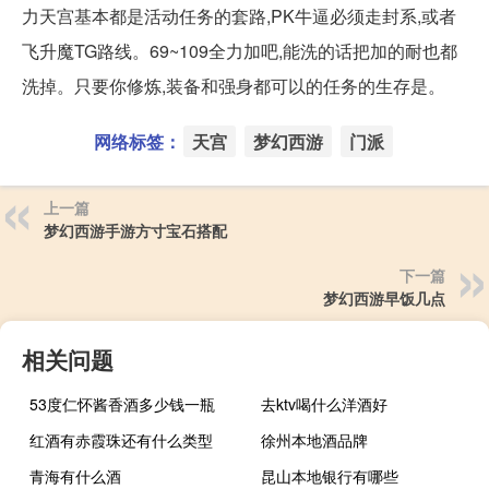
力天宫基本都是活动任务的套路,PK牛逼必须走封系,或者
飞升魔TG路线。69~109全力加吧,能洗的话把加的耐也都
洗掉。只要你修炼,装备和强身都可以的任务的生存是。
网络标签：
天宫
梦幻西游
门派
上一篇
梦幻西游手游方寸宝石搭配
下一篇
梦幻西游早饭几点
相关问题
53度仁怀酱香酒多少钱一瓶
去ktv喝什么洋酒好
红酒有赤霞珠还有什么类型
徐州本地酒品牌
青海有什么酒
昆山本地银行有哪些