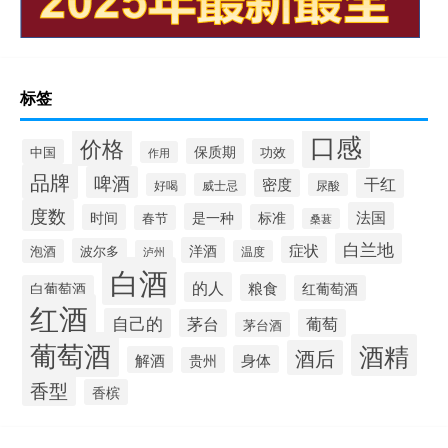
标签
口感
价格
保质期
中国
功效
作用
品牌
啤酒
密度
干红
好喝
威士忌
尿酸
度数
法国
是一种
时间
标准
春节
桑葚
白兰地
症状
洋酒
波尔多
泡酒
泸州
温度
白酒
的人
粮食
白葡萄酒
红葡萄酒
红酒
自己的
茅台
葡萄
茅台酒
葡萄酒
酒精
酒后
身体
解酒
贵州
香型
香槟