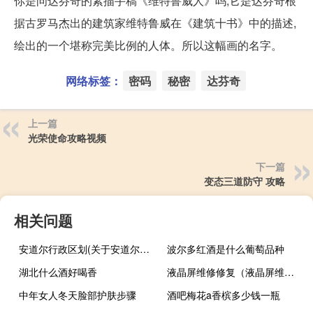
你是问达芬奇的素描手稿《维特鲁威人》吗,它是达芬奇根
据古罗马杰出的建筑家维特鲁威在《建筑十书》中的描述,
绘出的一个堪称完美比例的人体。所以这幅画的名字。
网络标签：
密码
秘密
达芬奇
上一篇
光荣使命攻略视频
下一篇
变态三道防守 攻略
相关问题
安道尔行政区划(关于安道尔行政区划简述)
波尔多红酒是什么葡萄品种
湖北什么酒好喝香
液晶屏维修修复（液晶屏维修）
中年女人冬天脸部护肤步骤
酒吧梅花a香槟多少钱一瓶