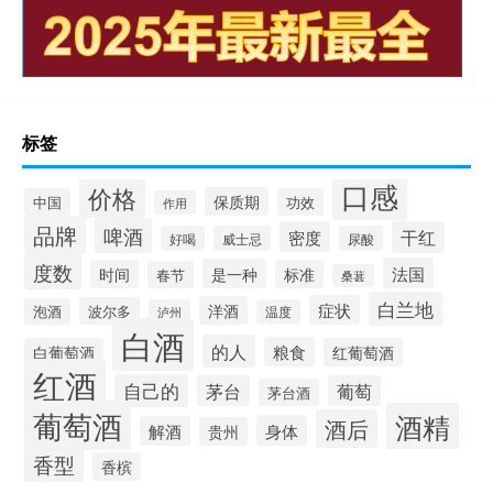
标签
口感
价格
保质期
中国
功效
作用
品牌
啤酒
密度
干红
好喝
威士忌
尿酸
度数
法国
是一种
时间
标准
春节
桑葚
白兰地
症状
洋酒
波尔多
泡酒
泸州
温度
白酒
的人
粮食
白葡萄酒
红葡萄酒
红酒
自己的
茅台
葡萄
茅台酒
葡萄酒
酒精
酒后
身体
解酒
贵州
香型
香槟