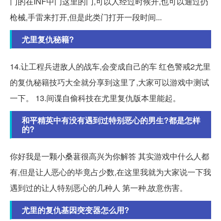
门的在INF中门这里的门,可以人经过时候开,也可以通过扔
枪械,手雷来打开,但是此类门打开一段时间...
尤里复仇秘籍?
14.让工程兵进敌人的战车,会变成自己的车 红色警戒2尤里
的复仇秘籍技巧大全就分享到这里了,大家可以游戏中测试
一下。 13.间谍自偷科技在尤里复仇版本里能起。
和平精英中有没有遇到过特别恶心的男生?都是怎样
的?
你好我是一颗小桑葚很高兴为你解答 其实游戏中什么人都
有,但是让人恶心的毕竟占少数,在这里我就为大家说一下我
遇到过的让人特别恶心的几种人 第一种,故意伤害。
尤里的复仇基因突变器怎么用?