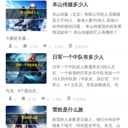
本山传媒多少人
本山传媒（北京）有限公司的人员规模
是少于50人，参保人数为38人 其他小
伙伴的相似问题： 本山传媒现在的发展
情况如何？ 本山传媒的艺人有哪些？
大鹏是否属...
bs
12-30
0
593
文章列表
日军一个中队有多少人
日军一个中队的人数通常在180人左
右。一个标准的日军步兵中队包括一个
19人的中队部（中队长、执行官、3个
军士、4个卫生员、军官的勤务兵、司
号员、8个通信员...
rj
12-28
0
409
文章列表
雷姓是什么族
姓雷的人多数是汉族人，他们分布在中
国各个地方，特别是在华北、东北、山