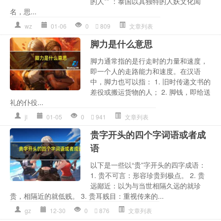
的人** ：泰国以其独特的人妖文化闻
名，思...
wz
01-06
0
809
文章列表
脚力是什么意思
脚力通常指的是行走时的力量和速度，
即一个人的走路能力和速度。在汉语
中，脚力也可以指： 1. 旧时传递文书的
差役或搬运货物的人； 2. 脚钱，即给送
礼的仆役...
jl
01-05
0
941
文章列表
贵字开头的四个字词语或者成
语
以下是一些以“贵”字开头的四字成语：
1. 贵不可言：形容珍贵到极点。 2. 贵
远鄙近：以为与当世相隔久远的就珍
贵，相隔近的就低贱。 3. 贵耳贱目：重视传来的...
gz
12-30
0
876
文章列表