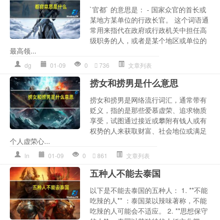
`官都` 的意思是： - 国家众官的首长或
某地方某单位的行政长官。 这个词语通
常用来指代在政府或行政机关中担任高
级职务的人，或者是某个地区或单位的
最高领...
dg
01-09
0
736
文章列表
捞女和捞男是什么意思
捞女和捞男是网络流行词汇，通常带有
贬义，指的是那些爱慕虚荣、追求物质
享受，试图通过接近或攀附有钱人或有
权势的人来获取财富、社会地位或满足
个人虚荣心...
ln
01-09
0
861
文章列表
五种人不能去泰国
以下是不能去泰国的五种人： 1. **不能
吃辣的人** ：泰国菜以辣味著称，不能
吃辣的人可能会不适应。 2. **思想保守