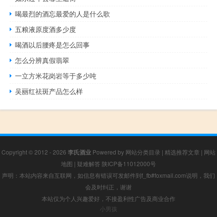
喝最烈的酒忘最爱的人是什么歌
五粮液原度酒多少度
喝酒以后腰疼是怎么回事
怎么分辨真假翡翠
一立方米花岗岩等于多少吨
吴丽红祛斑产品怎么样
Copyright © 2012 - 2026
李氏酒业
Powered by
网站分类目录
|
精选推荐文章
|
网站
地图
|
疑难解答
陕ICP备11012000号
声明：本站内容来自互联网，如信息有错误可发邮件到f_fb#foxmail.com说明，我们
会及时纠正，谢谢
本站仅为个人兴趣爱好，不接盈利性广告及商业合作
小男孩