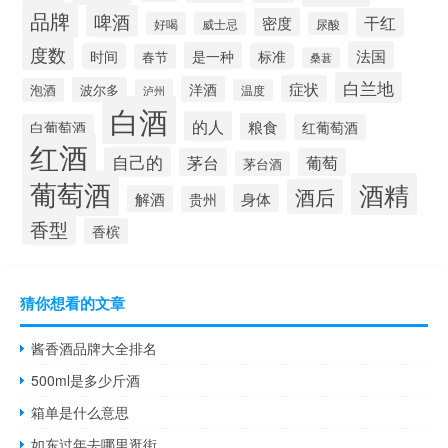
品牌
啤酒
密度
干红
好喝
威士忌
尿酸
度数
法国
是一种
时间
标准
春节
桑葚
白兰地
症状
洋酒
波尔多
泡酒
泸州
温度
白酒
的人
粮食
白葡萄酒
红葡萄酒
红酒
自己的
茅台
葡萄
茅台酒
葡萄酒
酒精
酒后
身体
解酒
贵州
香型
香槟
猜你想看的文章
酱香酒品牌大全排名
500ml是多少斤酒
箱单是什么意思
如东过年去哪里逛街