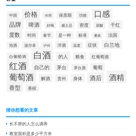
口感
价格
中国
保质期
功效
作用
品牌
啤酒
密度
干红
好喝
威士忌
尿酸
度数
法国
时间
是一种
标准
春节
桑葚
白兰地
症状
洋酒
波尔多
泡酒
泸州
温度
白酒
的人
粮食
白葡萄酒
红葡萄酒
红酒
自己的
茅台
葡萄
茅台酒
葡萄酒
酒精
酒后
身体
解酒
贵州
香型
香槟
猜你想看的文章
长不胖的人怎么调养
教室面积是多少平方米