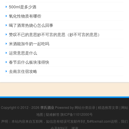
500ml是多少酒
氧化性物质有哪些
喝了酒胃热烧心怎么回事
赞叹不已的意思妙不可言的意思（妙不可言的意思）
米酒能加牛奶一起吃吗
运营意思是什么
春节后什么板块涨得快
去南京住宿攻略
Copyright © 2012 - 2026
李氏酒业
Powered by
网站分类目录
|
精选推荐文章
|
网站
地图
|
疑难解答
陕ICP备11012000号
声明：本站内容来自互联网，如信息有错误可发邮件到f_fb#foxmail.com说明，我们
会及时纠正，谢谢