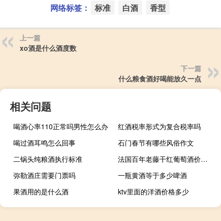
网络标签：
标准
白酒
香型
上一篇
xo酒是什么酒度数
下一篇
什么粮食酒好喝能放久一点
相关问题
喝酒心率110正常吗男性怎么办
红酒税率形式为复合税率吗
喝过酒耳鸣怎么回事
石门春节有哪些风俗作文
二锅头纯粮酒执行标准
法国百年老藤干红葡萄酒价格多少钱圆桶装
弥勒酒庄需要门票吗
一瓶黄酒等于多少啤酒
果酒用的是什么酒
ktv里面的洋酒价格多少