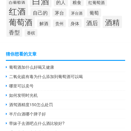
白酒
的人
粮食
白葡萄酒
红葡萄酒
红酒
自己的
茅台
葡萄
茅台酒
葡萄酒
酒精
酒后
身体
解酒
贵州
香型
香槟
猜你想看的文章
葡萄酒加什么好喝又健康
二氧化硫有毒为什么添加到葡萄酒可以喝
哪里可以卖号
如何发明时光机
酒驾酒精度150怎么处罚
半斤白酒哪个牌子好
带妹子去酒吧点什么酒比较好?