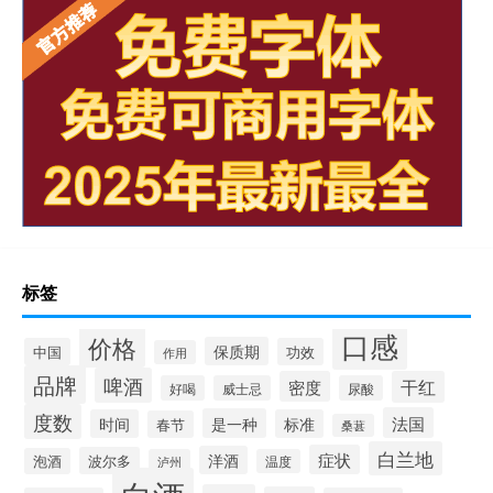
标签
口感
价格
保质期
中国
功效
作用
品牌
啤酒
密度
干红
好喝
威士忌
尿酸
度数
法国
是一种
时间
标准
春节
桑葚
白兰地
症状
洋酒
波尔多
泡酒
泸州
温度