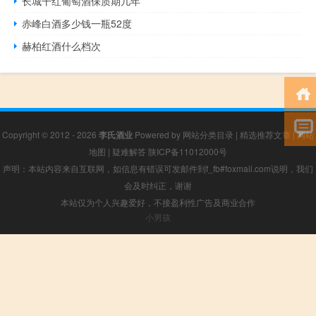
长城干红葡萄酒保质期几年
赤峰白酒多少钱一瓶52度
赫柏红酒什么档次
Copyright © 2012 - 2026
李氏酒业
Powered by
网站分类目录
|
精选推荐文章
|
网站
地图
|
疑难解答
陕ICP备11012000号
声明：本站内容来自互联网，如信息有错误可发邮件到f_fb#foxmail.com说明，我们
会及时纠正，谢谢
本站仅为个人兴趣爱好，不接盈利性广告及商业合作
小男孩