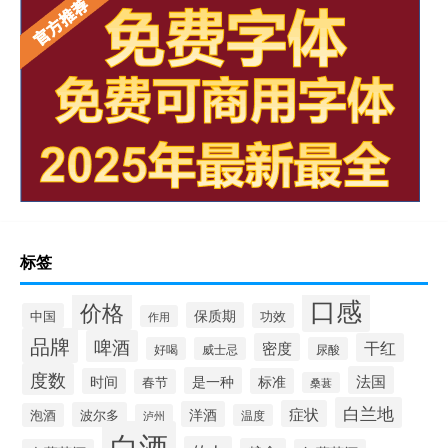
标签
口感
价格
保质期
中国
功效
作用
品牌
啤酒
密度
干红
好喝
威士忌
尿酸
度数
法国
是一种
时间
标准
春节
桑葚
白兰地
症状
洋酒
波尔多
泡酒
泸州
温度
白酒