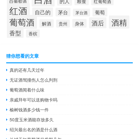
的人
粮食
白葡萄酒
红葡萄酒
红酒
自己的
茅台
葡萄
茅台酒
葡萄酒
酒精
酒后
身体
解酒
贵州
香型
香槟
猜你想看的文章
真的还有几天过年
无证酒驾撞伤人怎么判刑
葡萄酒闻着什么味
亲戚拜年可以送购物卡吗
榆树钱酒多少钱一件
50度玉米酒能存放多久
绍兴最出名的酒是什么酒