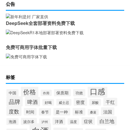
公告
DeepSeek全套部署资料免费下载
免费可商用字体批量下载
标签
口感
价格
中国
保质期
功效
作用
品牌
啤酒
密度
干红
好喝
威士忌
尿酸
度数
法国
时间
是一种
标准
春节
桑葚
白兰地
症状
洋酒
波尔多
泡酒
泸州
温度