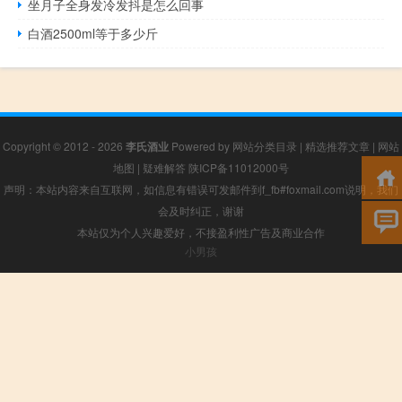
坐月子全身发冷发抖是怎么回事
白酒2500ml等于多少斤
Copyright © 2012 - 2026
李氏酒业
Powered by
网站分类目录
|
精选推荐文章
|
网站
地图
|
疑难解答
陕ICP备11012000号
声明：本站内容来自互联网，如信息有错误可发邮件到f_fb#foxmail.com说明，我们
会及时纠正，谢谢
本站仅为个人兴趣爱好，不接盈利性广告及商业合作
小男孩