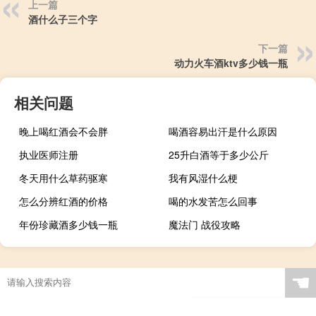
上一篇
酒什么子三个字
下一篇
动力火车酒ktv多少钱一瓶
相关问题
晚上喝红酒会不会胖
喝酒容易出汗是什么原因
执业医师注册
25升白酒等于多少公斤
冬天用什么草药驱寒
我有风湿什么梗
怎么分辨红酒的价格
喝的水发苦怎么回事
年份珍藏酒多少钱一瓶
魔法门 战役攻略
☚