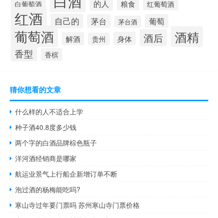
白酒
的人
粮食
白葡萄酒
红葡萄酒
红酒
自己的
茅台
葡萄
茅台酒
葡萄酒
酒精
酒后
身体
解酒
贵州
香型
香槟
猜你想看的文章
什么样的人不适合上学
种子酒40.8度多少钱
两个字的白酒品牌棕色瓶子
洋河酒经销商是哪家
航运业景气上行船企新增订单不断
泡过酒的杨梅能吃吗?
寒山寺过年要门票吗 苏州寒山寺门票价格