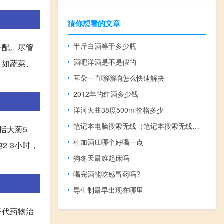
猜你想看的文章
半斤白酒等于多少瓶
搭配。尽管
酒吧洋酒是不是假的
，如蔬菜、
耳朵一直嗡嗡响怎么快速解决
2012年的红酒多少钱
洋河大曲38度500ml价格多少
笔记本电脑搜索无线（笔记本搜索无线网络）
括大葱5
杜加酒庄哪个好喝一点
2-3小时，
狗冬天最难起床吗
喝完酒能吃感冒药吗?
导生制最早出现在哪里
替代药物治