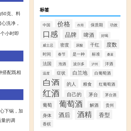
标签
50克、料
价格
猪心洗净，
中国
保质期
功效
作用
口感
1个小时即
品牌
啤酒
好喝
度数
密度
干红
威士忌
尿酸
是一种
时间
标准
春节
桑葚
法国
洋酒
波尔多
泡酒
泸州
种搭配既相
白兰地
症状
白葡萄酒
温度
白酒
的人
粮食
红葡萄酒
红酒
自己的
茅台
茅台酒
葡萄酒
葡萄
解酒
贵州
猪心下锅，加
酒精
酒后
香型
身体
适量的调
香槟