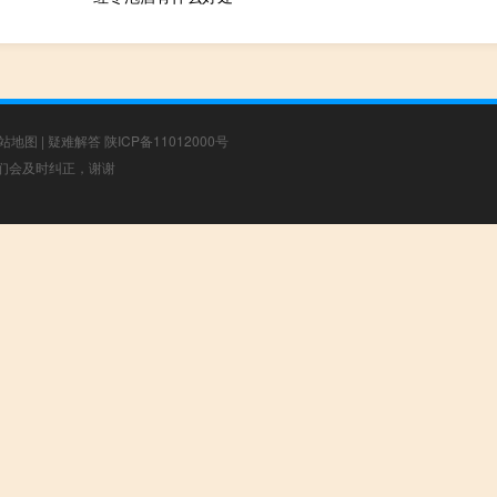
站地图
|
疑难解答
陕ICP备11012000号
，我们会及时纠正，谢谢