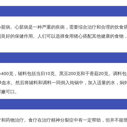
心脏病。心脏病是一种严重的疾病，需要综合治疗和合理的饮食
到良好的保健作用。人们可以选择食用猪心搭配其他健康的食物
00克，辅料包括当归10克、黑豆200克和干香菇20克。调料包
净血水。然后将辅料和调料一同倒入炖锅中，加入适量的水，焖炖
鲜嫩可口。
疗和药物治疗。食疗在治疗精神分裂症中有一定帮助，但并不能