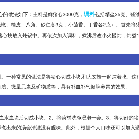
调料
的做法如下：主料是鲜猪心2000克，
包括精盐25克、酱油
、花椒、桂皮、八角、砂仁各3克，小茴香、丁香各2克）。首先将
猪心块放入炖锅中。再依次加入调料，煮沸后改小火慢炖，炖煮
。一种常见的做法是将猪心切成小块,和大文蛤一起炖着吃。这
白质、微量元素及矿物质等，具有补血补气健脾养胃的效果。
血水血块后切成小块。2、将药材洗净浸泡一会。3、将切好的
样煮出来的汤会清澈没有腥味。此外，根据个人口味还可以加入