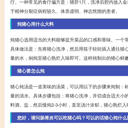
疗。一种常见的食疗偏方是：猪肝1只，洗净后腔内放入金
于精神分裂症病程较久、体质虚弱、神志恍惚的患者。
炖猪心用什么大料
炖猪心选用适当的大料能够提升菜品的口感和香味。一个常用
具体做法是：先将猪心洗净，然后用筷子轻轻插入通往猪
量的水，焖炖至猪心熟烂入味即可。这样炖制出的猪心鲜
猪心要怎么炖
猪心炖汤是一道美味的汤菜，可以用以下的步骤来炖制：材
量的清水。具体步骤包括：将猪心洗净，并切成合适大小
料酒、盐，然后慢炖2-3小时，直至汤汁浓郁，猪心熟烂
您好，请问肠胃炎可以吃猪心吗？可以的话猪心炖什么