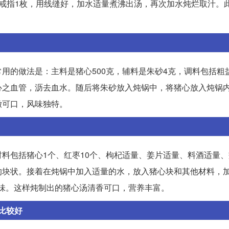
戒指1枚，用线缝好，加水适量煮沸出汤，再次加水炖烂取汁。
的做法是：主料是猪心500克，辅料是朱砂4克，调料包括粗盐
心之血管，沥去血水。随后将朱砂放入炖锅中，将猪心放入炖锅
嫩可口，风味独特。
料包括猪心1个、红枣10个、枸杞适量、姜片适量、料酒适量
的块状。接着在炖锅中加入适量的水，放入猪心块和其他材料，
入味。这样炖制出的猪心汤清香可口，营养丰富。
比较好