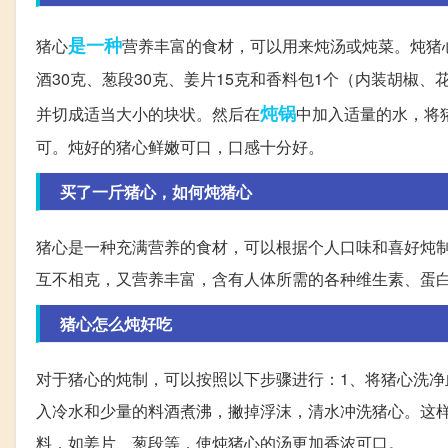
是一种
猪心
营养丰富的食材，可以用来炖汤或炖菜。炖猪心
酒30克、葱段30克、姜片15克和香料包1个（内装胡椒
炖锅
并切成适当大小的块状。然后在
中加入适量的水，将
可。炖好的猪心鲜嫩可口，口感十分好。
买了一斤猪心，如何炖猪心
猪心是一种充满营养的食材，可以根据个人口味和喜好炖制
互不相克，又营养丰富，含有人体所需的各种维生素、蛋
猪心怎么炖好吃
对于猪心的炖制，可以按照以下步骤进行：1、将猪心洗净
入冷水和少量的料酒煮沸，撇掉浮沫，清水冲洗猪心。这
料，如姜片、葱段等，使炖猪心的汤更加香浓可口。