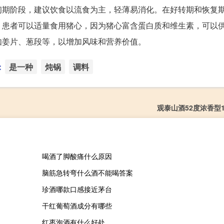
初期阶段，建议饮食以流食为主，轻薄易消化。在好转期和恢复
，患者可以适量食用猪心，因为猪心富含蛋白质和维生素，可以
如姜片、葱段等，以增加风味和营养价值。
：
是一种
炖锅
调料
观泰山酒52度浓香型1
喝酒了脚酸痛什么原因
脑筋急转弯什么酒不能喝答案
珍酒哪款口感接近茅台
干红葡萄酒成分有哪些
红枣泡酒有什么好处