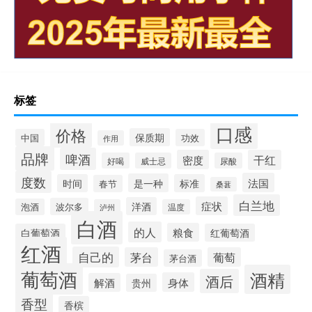
标签
口感
价格
保质期
中国
功效
作用
品牌
啤酒
密度
干红
好喝
威士忌
尿酸
度数
法国
是一种
时间
标准
春节
桑葚
白兰地
症状
洋酒
波尔多
泡酒
泸州
温度
白酒
的人
粮食
白葡萄酒
红葡萄酒
红酒
自己的
茅台
葡萄
茅台酒
葡萄酒
酒精
酒后
身体
解酒
贵州
香型
香槟