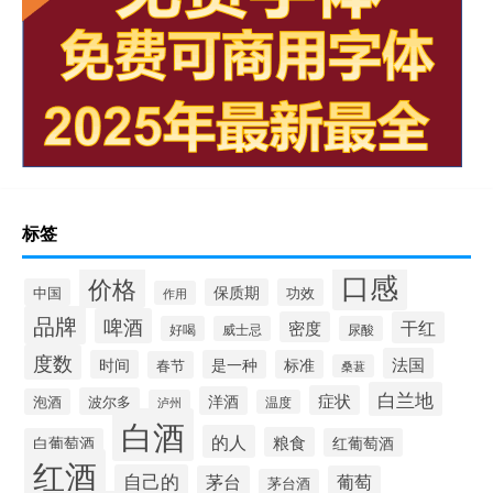
标签
口感
价格
中国
保质期
功效
作用
品牌
啤酒
密度
干红
好喝
威士忌
尿酸
度数
法国
时间
是一种
标准
春节
桑葚
白兰地
症状
洋酒
波尔多
泡酒
泸州
温度
白酒
的人
粮食
白葡萄酒
红葡萄酒
红酒
自己的
茅台
葡萄
茅台酒