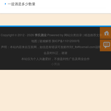
一提酒是多少数量
Copyright © 2012 - 2026
李氏酒业
Powered by
网站分类目录
|
精选推荐文章
|
网站
地图
|
疑难解答
陕ICP备11012000号
声明：本站内容来自互联网，如信息有错误可发邮件到f_fb#foxmail.com说明，我们
会及时纠正，谢谢
本站仅为个人兴趣爱好，不接盈利性广告及商业合作
小男孩