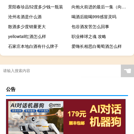
景阳春珍品52度多少钱一瓶装
向炮火前进的最后一集（向炮火中前进）
沧州名酒是什么酒
喝酒后能喝999感冒灵吗
散酒多少度销量更大
包谷酒发苦怎么回事
yellowtail红酒怎么样
职业棒球之魂 攻略
石家庄本地白酒有什么牌子
爱嗨长相思白葡萄酒怎么样
☚
公告