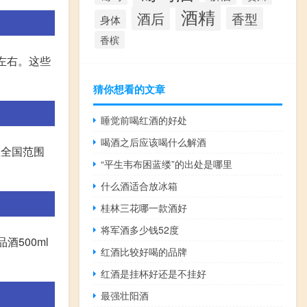
酒精
酒后
香型
身体
香槟
左右。这些
猜你想看的文章
睡觉前喝红酒的好处
喝酒之后应该喝什么解酒
在全国范围
“平生韦布困蓝缕”的出处是哪里
什么酒适合放冰箱
桂林三花哪一款酒好
将军酒多少钱52度
500ml
红酒比较好喝的品牌
红酒是挂杯好还是不挂好
最强壮阳酒