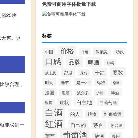
免费可商用字体批量下载
需25块
标签
味无穷。这
价格
保质期
中国
功效
作用
口感
品牌
啤酒
好喝
度数
密度
干红
威士忌
尿酸
是一种
时间
标准
春节
说比较合理，
桑葚
法国
洋酒
波尔多
泡酒
泸州
白兰地
症状
白葡萄酒
温度
白酒
的人
粮食
红葡萄酒
红酒
钱就能买到一
自己的
茅台
茅台酒
葡萄酒
葡萄
解酒
贵州