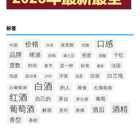
标签
口感
价格
中国
保质期
功效
作用
品牌
啤酒
密度
干红
好喝
威士忌
尿酸
度数
法国
是一种
时间
标准
春节
桑葚
白兰地
症状
洋酒
波尔多
泡酒
泸州
温度
白酒
的人
粮食
白葡萄酒
红葡萄酒
红酒
自己的
茅台
葡萄
茅台酒
葡萄酒
酒精
酒后
身体
解酒
贵州
香型
香槟