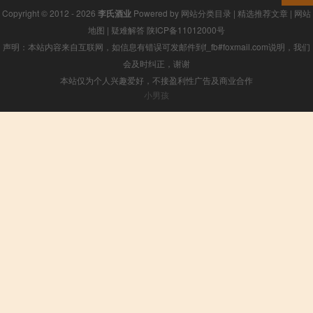
Copyright © 2012 - 2026
李氏酒业
Powered by
网站分类目录
|
精选推荐文章
|
网站
地图
|
疑难解答
陕ICP备11012000号
声明：本站内容来自互联网，如信息有错误可发邮件到f_fb#foxmail.com说明，我们
会及时纠正，谢谢
本站仅为个人兴趣爱好，不接盈利性广告及商业合作
小男孩