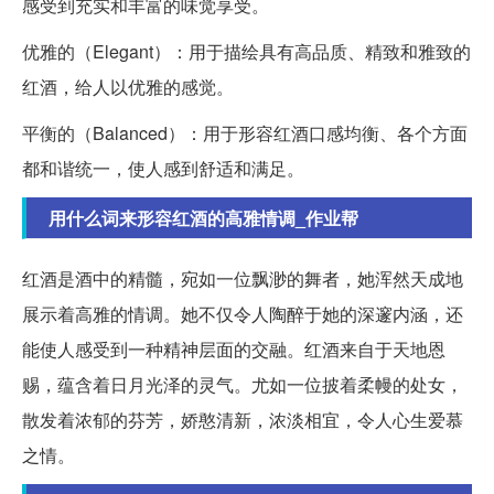
感受到充实和丰富的味觉享受。
优雅的（Elegant）：用于描绘具有高品质、精致和雅致的
红酒，给人以优雅的感觉。
平衡的（Balanced）：用于形容红酒口感均衡、各个方面
都和谐统一，使人感到舒适和满足。
用什么词来形容红酒的高雅情调_作业帮
红酒是酒中的精髓，宛如一位飘渺的舞者，她浑然天成地
展示着高雅的情调。她不仅令人陶醉于她的深邃内涵，还
能使人感受到一种精神层面的交融。红酒来自于天地恩
赐，蕴含着日月光泽的灵气。尤如一位披着柔幔的处女，
散发着浓郁的芬芳，娇憨清新，浓淡相宜，令人心生爱慕
之情。