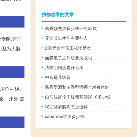
猜你想看的文章
酱香领秀酒多少钱一瓶53度
元宵节出生的有哪些人
受阻,进而
200元过年员工礼物是啥
,因为大脑
面膜敷了之后还要洗脸吗
法国朗姆酒是什么酒
中音是几级音
酱香型酒和浓香型酒哪个对身体好
压迫神经,
白马佳富伦干红葡萄酒2016多少钱
象。此外,需
喝完酒肩膀疼怎么缓解
cabardes红酒多少钱