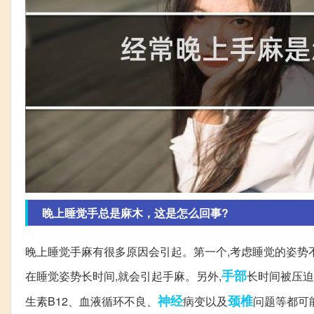
睌上睡觉手总是麻木，这是怎么回事?
晚上睡觉手麻有很多原因会引起。第一个,考虑睡觉的姿势不
手部
在睡觉姿势长时间,就会引起手麻。另外,
长时间被压迫
神经
颈椎
生素B12、血液循环不良、
病变以及
问题等都可