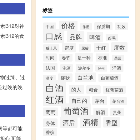
标签
价格
素B12对神
保质期
中国
功效
作用
口感
素B12的食
品牌
啤酒
好喝
度数
密度
干红
威士忌
尿酸
是一种
时间
标准
春节
桑葚
法国
洋酒
波尔多
泡酒
泸州
食物过辣、过
白兰地
症状
白葡萄酒
温度
白酒
吃过晚的晚
的人
粮食
红葡萄酒
红酒
自己的
茅台
茅台酒
葡萄酒
葡萄
解酒
贵州
酒精
酒后
香型
身体
病等都可能
香槟
担心,可能