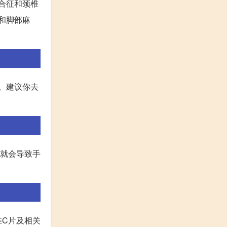
合征和颈椎
和脚部麻
。建议你去
,就会导致手
椎C片及相关