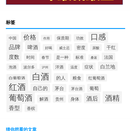
标签
口感
价格
中国
保质期
功效
作用
品牌
啤酒
密度
干红
好喝
威士忌
尿酸
度数
法国
时间
是一种
标准
春节
桑葚
白兰地
症状
洋酒
波尔多
泡酒
泸州
温度
白酒
的人
粮食
白葡萄酒
红葡萄酒
红酒
自己的
茅台
葡萄
茅台酒
葡萄酒
酒精
酒后
身体
解酒
贵州
香型
香槟
猜你想看的文章