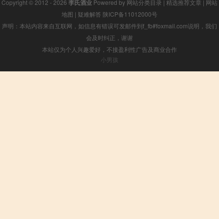
Copyright © 2012 - 2026
李氏酒业
Powered by
网站分类目录
|
精选推荐文章
|
网站
地图
|
疑难解答
陕ICP备11012000号
声明：本站内容来自互联网，如信息有错误可发邮件到f_fb#foxmail.com说明，我们
会及时纠正，谢谢
本站仅为个人兴趣爱好，不接盈利性广告及商业合作
小男孩