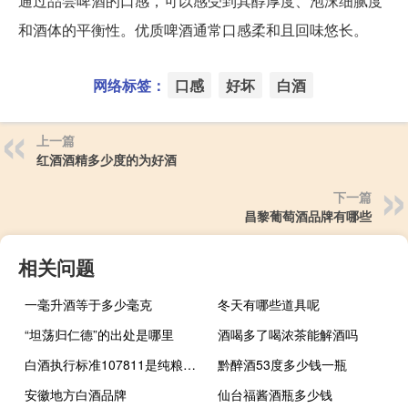
通过品尝啤酒的口感，可以感受到其醇厚度、泡沫细腻度
和酒体的平衡性。优质啤酒通常口感柔和且回味悠长。
网络标签：
口感
好坏
白酒
上一篇
红酒酒精多少度的为好酒
下一篇
昌黎葡萄酒品牌有哪些
相关问题
一毫升酒等于多少毫克
冬天有哪些道具呢
“坦荡归仁德”的出处是哪里
酒喝多了喝浓茶能解酒吗
白酒执行标准107811是纯粮酒吗
黔醉酒53度多少钱一瓶
安徽地方白酒品牌
仙台福酱酒瓶多少钱