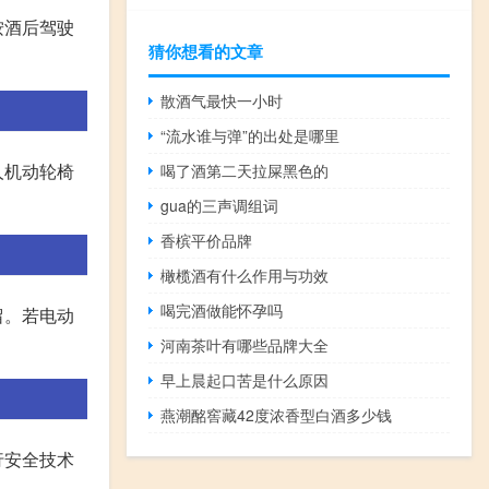
按酒后驾驶
猜你想看的文章
散酒气最快一小时
“流水谁与弹”的出处是哪里
人机动轮椅
喝了酒第二天拉屎黑色的
gua的三声调组词
香槟平价品牌
橄榄酒有什么作用与功效
喝完酒做能怀孕吗
留。若电动
河南茶叶有哪些品牌大全
早上晨起口苦是什么原因
燕潮酩窖藏42度浓香型白酒多少钱
行安全技术