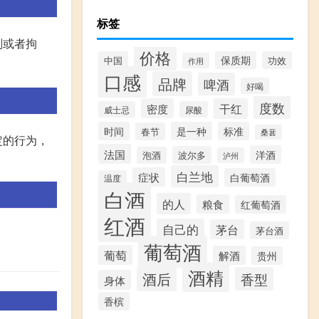
标签
刑或者拘
价格
中国
保质期
功效
作用
口感
品牌
啤酒
好喝
度数
密度
干红
威士忌
尿酸
时间
是一种
标准
春节
桑葚
定的行为，
法国
洋酒
波尔多
泡酒
泸州
白兰地
症状
白葡萄酒
温度
白酒
的人
粮食
红葡萄酒
红酒
自己的
茅台
茅台酒
葡萄酒
葡萄
解酒
贵州
酒精
酒后
香型
身体
香槟