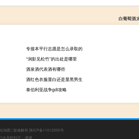
白葡萄酒
专接本平行志愿是怎么录取的
“涧影见松竹”的出处是哪里
酒泉酒代表酒有哪些
酒红色衣服显白还是显黑男生
泰伯利亚战争gdi攻略
站地图
|
疑难解答
陕ICP备11012000号
，我们会及时纠正，谢谢