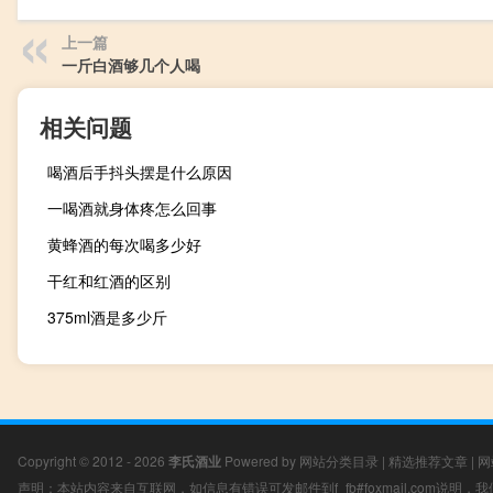
上一篇
一斤白酒够几个人喝
相关问题
喝酒后手抖头摆是什么原因
一喝酒就身体疼怎么回事
黄蜂酒的每次喝多少好
干红和红酒的区别
375ml酒是多少斤
Copyright © 2012 - 2026
李氏酒业
Powered by
网站分类目录
|
精选推荐文章
|
网
声明：本站内容来自互联网，如信息有错误可发邮件到f_fb#foxmail.com说明