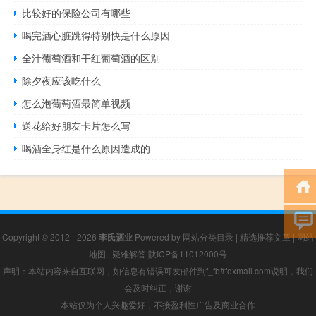
比较好的保险公司有哪些
喝完酒心脏跳得特别快是什么原因
全汁葡萄酒和干红葡萄酒的区别
除夕夜应该吃什么
怎么泡葡萄酒最简单视频
送花给好朋友卡片怎么写
喝酒全身红是什么原因造成的
Copyright © 2012 - 2026
李氏酒业
Powered by
网站分类目录
|
精选推荐文章
|
网站
地图
|
疑难解答
陕ICP备11012000号
声明：本站内容来自互联网，如信息有错误可发邮件到f_fb#foxmail.com说明，我们
会及时纠正，谢谢
本站仅为个人兴趣爱好，不接盈利性广告及商业合作