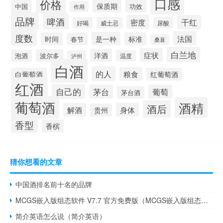
口感
价格
保质期
中国
功效
作用
品牌
啤酒
密度
干红
好喝
威士忌
尿酸
度数
法国
是一种
时间
标准
春节
桑葚
白兰地
症状
洋酒
波尔多
泡酒
泸州
温度
白酒
的人
粮食
白葡萄酒
红葡萄酒
红酒
自己的
茅台
葡萄
茅台酒
葡萄酒
酒精
酒后
身体
解酒
贵州
香型
香槟
猜你想看的文章
中国酒排名前十名的品牌
MCGS嵌入版组态软件 V7.7 官方免费版（MCGS嵌入版组态软件 V7.7 官方免费版功能简介）
简介英语怎么说（简介英语）