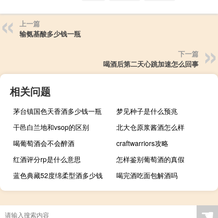
上一篇
输氨基酸多少钱一瓶
下一篇
喝酒后第二天心跳加速怎么回事
相关问题
茅台镇国色天香酒多少钱一瓶
梦见种子是什么预兆
干邑白兰地和vsop的区别
北大仓原浆酱酒怎么样
喝葡萄酒会不会醉酒
craftwarriors攻略
红酒评分rp是什么意思
怎样鉴别葡萄酒的真假
蓝色典藏52度绵柔型酒多少钱
喝完酒吃面包解酒吗
☚