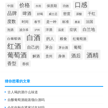
口感
价格
中国
保质期
功效
作用
品牌
啤酒
密度
干红
好喝
威士忌
尿酸
度数
法国
时间
是一种
标准
春节
桑葚
白兰地
症状
洋酒
波尔多
泡酒
泸州
温度
白酒
的人
粮食
白葡萄酒
红葡萄酒
红酒
自己的
茅台
葡萄
茅台酒
葡萄酒
酒精
酒后
身体
解酒
贵州
香型
香槟
猜你想看的文章
古人喝的酒什么味道
自酿葡萄酒能蒸馏白酒吗
今年中秋在婆家过年好吗