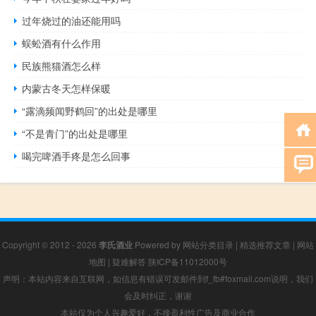
过年烧过的油还能用吗
蜈蚣酒有什么作用
民族熊猫酒怎么样
内蒙古冬天怎样保暖
“露滴频闻野鹤回”的出处是哪里
“不是青门”的出处是哪里
喝完啤酒手疼是怎么回事
Copyright © 2012 - 2026
李氏酒业
Powered by
网站分类目录
|
精选推荐文章
|
网站
地图
|
疑难解答
陕ICP备11012000号
声明：本站内容来自互联网，如信息有错误可发邮件到f_fb#foxmail.com说明，我们
会及时纠正，谢谢
本站仅为个人兴趣爱好，不接盈利性广告及商业合作