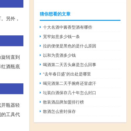
猜你想看的文章
可。另外，
十大名酒中酱香型酒有哪些
宽窄如意多少钱一条
拉的便便是黑色的是什么原因
以和为贵酒多少钱
力旋转直到
喝酒第二天舌头麻是怎么回事
将红酒瓶底
“去年春日盛”的出处是哪里
喝完酒第二天手腕疼还冒虚汗
坛装白酒保存几十年怎么封口
散装酒品牌加盟排行榜
或开瓶器轻
散酒怎么密封保存
利的工具代