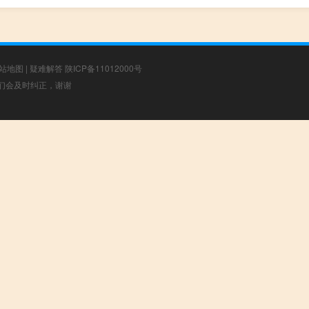
站地图
|
疑难解答
陕ICP备11012000号
，我们会及时纠正，谢谢