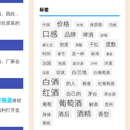
标签
酒。因此，
价格
留住原装的
保质期
中国
功效
作用
口感
品牌
啤酒
好喝
度数
密度
干红
威士忌
尿酸
是一种
时间
标准
春节
桑葚
酒。厂家会
法国
洋酒
波尔多
泡酒
泸州
白兰地
症状
白葡萄酒
温度
白酒
的人
粮食
红葡萄酒
红酒
自己的
茅台
茅台酒
开瓶器
将软
葡萄酒
葡萄
解酒
贵州
顺利打开盒
酒精
酒后
香型
身体
香槟