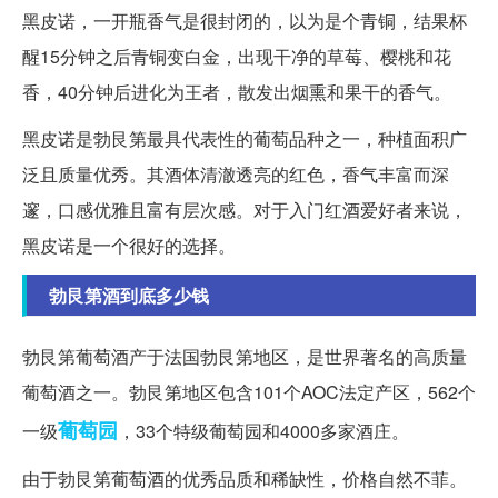
黑皮诺，一开瓶香气是很封闭的，以为是个青铜，结果杯
醒15分钟之后青铜变白金，出现干净的草莓、樱桃和花
香，40分钟后进化为王者，散发出烟熏和果干的香气。
黑皮诺是勃艮第最具代表性的葡萄品种之一，种植面积广
泛且质量优秀。其酒体清澈透亮的红色，香气丰富而深
邃，口感优雅且富有层次感。对于入门红酒爱好者来说，
黑皮诺是一个很好的选择。
勃艮第酒到底多少钱
勃艮第葡萄酒产于法国勃艮第地区，是世界著名的高质量
葡萄酒之一。勃艮第地区包含101个AOC法定产区，562个
葡萄园
一级
，33个特级葡萄园和4000多家酒庄。
由于勃艮第葡萄酒的优秀品质和稀缺性，价格自然不菲。