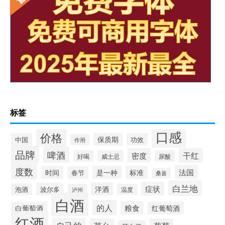
标签
口感
价格
中国
保质期
功效
作用
品牌
啤酒
密度
干红
好喝
威士忌
尿酸
度数
法国
时间
是一种
标准
春节
桑葚
白兰地
症状
洋酒
波尔多
泡酒
泸州
温度
白酒
的人
粮食
白葡萄酒
红葡萄酒
红酒