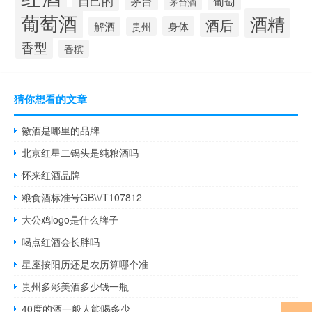
自己的
茅台
葡萄
茅台酒
葡萄酒
酒精
酒后
身体
解酒
贵州
香型
香槟
猜你想看的文章
徽酒是哪里的品牌
北京红星二锅头是纯粮酒吗
怀来红酒品牌
粮食酒标准号GB\\/T107812
大公鸡logo是什么牌子
喝点红酒会长胖吗
星座按阳历还是农历算哪个准
贵州多彩美酒多少钱一瓶
40度的酒一般人能喝多少