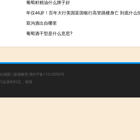
葡萄籽精油什么牌子好
年仅46岁！百年大行美国富国银行高管跳楼身亡 到底什么
双沟酒出自哪里
葡萄酒干型是什么意思?
站地图
|
疑难解答
陕ICP备11012000号
，我们会及时纠正，谢谢