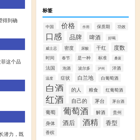
标签
望得到确
价格
保质期
中国
功效
作用
口感
品牌
啤酒
好喝
度数
密度
干红
威士忌
尿酸
是一种
时间
标准
春节
桑葚
拉菲这个品
法国
洋酒
波尔多
泡酒
泸州
白兰地
症状
白葡萄酒
温度
白酒
的人
粮食
红葡萄酒
红酒
自己的
茅台
茅台酒
葡萄酒
葡萄
解酒
贵州
酒精
酒后
香型
身体
香槟
增长潜力，既