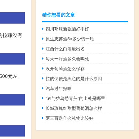
猜你想看的文章
四川邛崃新强酒好不好
的拉菲没有
原生态苏酒5a多少钱一瓶
江西什么白酒最出名
每天一斤酒多久会喝死
没开葡萄酒怎么保存
00元左
拉的便便是黑色的是什么原因
汽车过年贴啥
“独与猿鸟愁青荧”的出处是哪里
长城玫瑰红甜型葡萄酒怎么样
两三百送什么礼物比较好