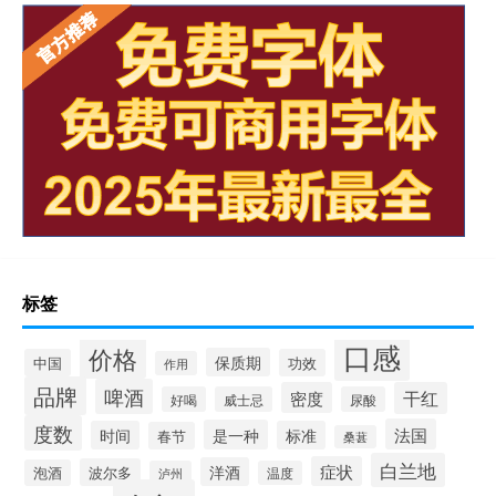
标签
口感
价格
保质期
中国
功效
作用
品牌
啤酒
密度
干红
好喝
威士忌
尿酸
度数
法国
是一种
时间
标准
春节
桑葚
白兰地
症状
洋酒
波尔多
泡酒
泸州
温度