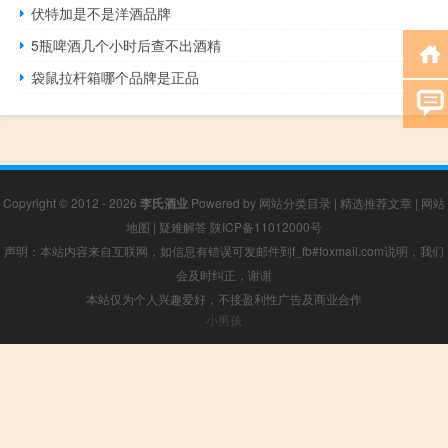
伏特加是不是洋酒品牌
5瓶啤酒几个小时后查不出酒精
袋鼠拉杆箱哪个品牌是正品
Copyright © 2012 - 2026
李氏酒业
Powered by
网站分类目录
|
精选推荐文章
|
网站
地图
|
疑难解答
陕ICP备11012000号
声明：本站内容来自互联网，如信息有错误可发邮件到f_fb#foxmail.com说明，我们
会及时纠正，谢谢
本站仅为个人兴趣爱好，不接盈利性广告及商业合作
小男孩