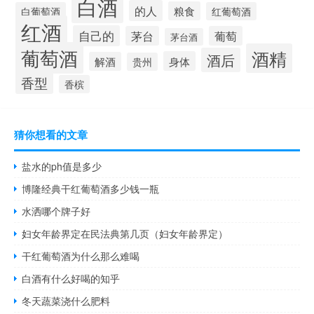
白酒
的人
粮食
白葡萄酒
红葡萄酒
红酒
自己的
茅台
葡萄
茅台酒
葡萄酒
酒精
酒后
身体
解酒
贵州
香型
香槟
猜你想看的文章
盐水的ph值是多少
博隆经典干红葡萄酒多少钱一瓶
水洒哪个牌子好
妇女年龄界定在民法典第几页（妇女年龄界定）
干红葡萄酒为什么那么难喝
白酒有什么好喝的知乎
冬天蔬菜浇什么肥料