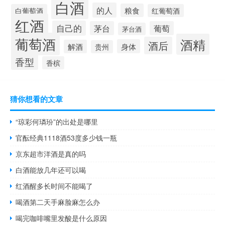
白酒
的人
粮食
白葡萄酒
红葡萄酒
红酒
自己的
茅台
葡萄
茅台酒
葡萄酒
酒精
酒后
身体
解酒
贵州
香型
香槟
猜你想看的文章
“琼彩何璘玢”的出处是哪里
官酝经典1118酒53度多少钱一瓶
京东超市洋酒是真的吗
白酒能放几年还可以喝
红酒醒多长时间不能喝了
喝酒第二天手麻脸麻怎么办
喝完咖啡嘴里发酸是什么原因