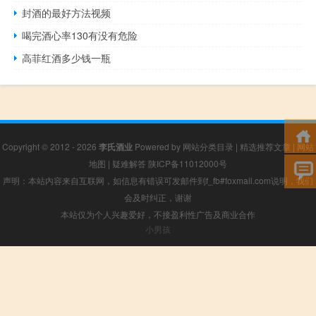
封酒的最好方法视频
喝完酒心率130有没有危险
高菲红酒多少钱一瓶
Copyright © 2012 - 2026
李氏酒业
Powered by
网站分类目录
|
精选推荐文章
|
网站
地图
|
疑难解答
陕ICP备11012000号
声明：本站内容来自互联网，如信息有错误可发邮件到f_fb#foxmail.com说明，我们
会及时纠正，谢谢
本站仅为个人兴趣爱好，不接盈利性广告及商业合作
小男孩