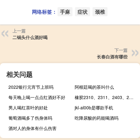
网络标签：
手麻
症状
颈椎
上一篇
二锅头什么酒好喝
下一篇
长春白酒有哪些
相关问题
2022银行元宵节上班吗
阿根廷喝的茶叫什么
每天晚上喝一点点红酒好不好
橡胶2310、2311、2403、2405合约均触及涨停
男人喝红茶叶的好处
jkl-al00b是哪款手机
葡萄酒喝多了伤身体吗
吃降尿酸的药能喝酒吗
酒对人的身体有什么伤害