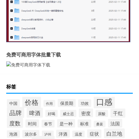
免费可商用字体批量下载
标签
口感
价格
保质期
中国
功效
作用
品牌
啤酒
密度
干红
好喝
威士忌
尿酸
度数
法国
是一种
时间
标准
春节
桑葚
白兰地
症状
洋酒
波尔多
泡酒
泸州
温度