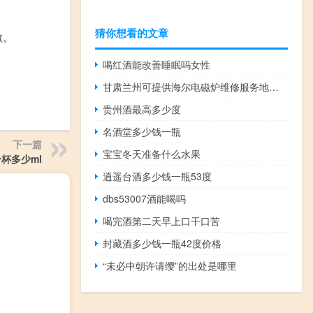
猜你想看的文章
激。
喝红酒能改善睡眠吗女性
甘肃兰州可提供海尔电磁炉维修服务地址在哪
贵州酒最高多少度
名酒堂多少钱一瓶
下一篇
宝宝冬天准备什么水果
杯多少ml
逍遥台酒多少钱一瓶53度
dbs53007酒能喝吗
喝完酒第二天早上口干口苦
封藏酒多少钱一瓶42度价格
“未必中朝许请缨”的出处是哪里