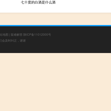
七十度的白酒是什么酒
站地图
|
疑难解答
陕ICP备11012000号
，我们会及时纠正，谢谢