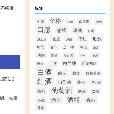
机不畅相
标签
价格
保质期
中国
功效
作用
口感
品牌
啤酒
好喝
度数
密度
干红
威士忌
尿酸
是一种
时间
标准
春节
桑葚
法国
洋酒
波尔多
泡酒
泸州
白兰地
症状
白葡萄酒
温度
白酒
的人
粮食
红葡萄酒
红酒
也应该戒
自己的
茅台
茅台酒
葡萄酒
葡萄
解酒
贵州
酒精
因此，在服
酒后
香型
身体
香槟