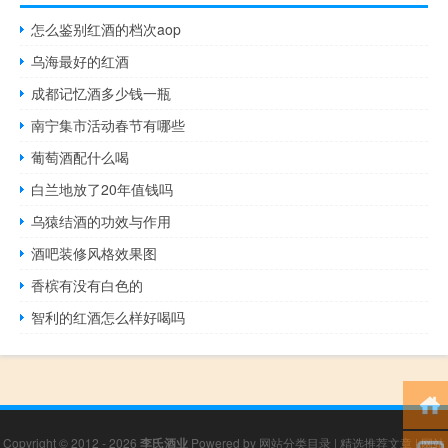
怎么鉴别红酒的档次aop
乌海最好的红酒
成都记忆酒多少钱一瓶
南宁集市活动春节有哪些
葡萄酒配什么喝
白兰地放了20年值钱吗
乌猿结酒的功效与作用
酒吧装修风格效果图
香槟有没有白色的
智利的红酒怎么样好喝吗
Copyright © 2012 - 2026
李氏酒业
Powered by
网站分类目录
|
精选推荐文章
|
网站