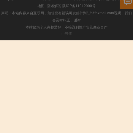
地图
|
疑难解答
陕ICP备11012000号
声明：本站内容来自互联网，如信息有错误可发邮件到f_fb#foxmail.com说明，我们
会及时纠正，谢谢
本站仅为个人兴趣爱好，不接盈利性广告及商业合作
小男孩