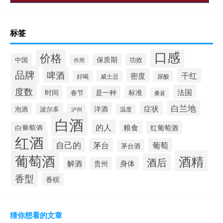
标签
口感
价格
中国
保质期
功效
作用
品牌
啤酒
密度
干红
好喝
威士忌
尿酸
度数
法国
时间
是一种
标准
春节
桑葚
白兰地
症状
洋酒
波尔多
泡酒
泸州
温度
白酒
的人
粮食
白葡萄酒
红葡萄酒
红酒
自己的
茅台
葡萄
茅台酒
葡萄酒
酒精
酒后
身体
解酒
贵州
香型
香槟
猜你想看的文章