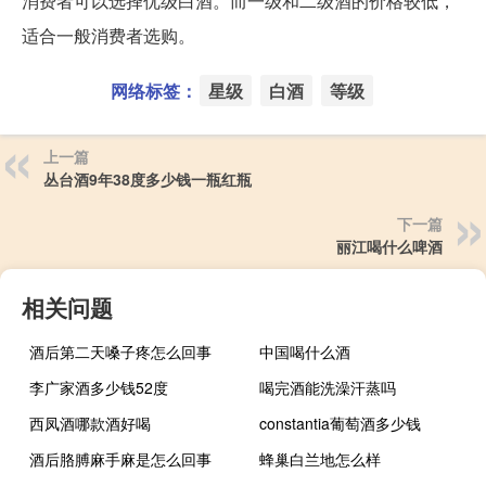
消费者可以选择优级白酒。而一级和二级酒的价格较低，
适合一般消费者选购。
网络标签：
星级
白酒
等级
上一篇
丛台酒9年38度多少钱一瓶红瓶
下一篇
丽江喝什么啤酒
相关问题
酒后第二天嗓子疼怎么回事
中国喝什么酒
李广家酒多少钱52度
喝完酒能洗澡汗蒸吗
西凤酒哪款酒好喝
constantia葡萄酒多少钱
酒后胳膊麻手麻是怎么回事
蜂巢白兰地怎么样