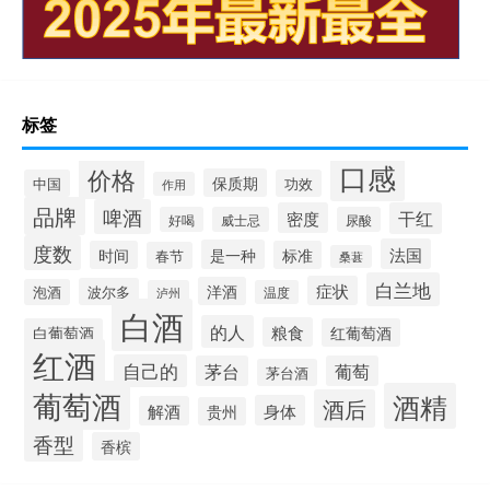
标签
口感
价格
保质期
中国
功效
作用
品牌
啤酒
密度
干红
好喝
威士忌
尿酸
度数
法国
是一种
时间
标准
春节
桑葚
白兰地
症状
洋酒
波尔多
泡酒
泸州
温度
白酒
的人
粮食
白葡萄酒
红葡萄酒
红酒
自己的
茅台
葡萄
茅台酒
葡萄酒
酒精
酒后
身体
解酒
贵州
香型
香槟