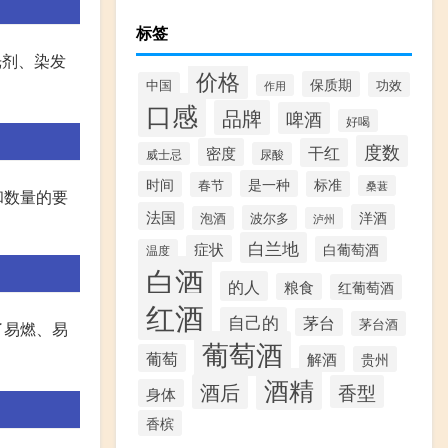
标签
光剂、染发
价格
保质期
中国
功效
作用
口感
品牌
啤酒
好喝
度数
密度
干红
威士忌
尿酸
是一种
时间
标准
春节
桑葚
和数量的要
法国
洋酒
波尔多
泡酒
泸州
白兰地
症状
白葡萄酒
温度
白酒
的人
粮食
红葡萄酒
红酒
自己的
茅台
茅台酒
了易燃、易
葡萄酒
葡萄
解酒
贵州
酒精
酒后
香型
身体
香槟