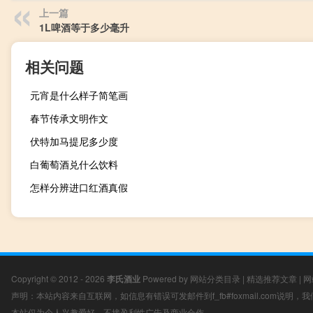
上一篇
1L啤酒等于多少毫升
相关问题
元宵是什么样子简笔画
春节传承文明作文
伏特加马提尼多少度
白葡萄酒兑什么饮料
怎样分辨进口红酒真假
Copyright © 2012 - 2026
李氏酒业
Powered by
网站分类目录
|
精选推荐文章
|
网
声明：本站内容来自互联网，如信息有错误可发邮件到f_fb#foxmail.com说明
本站仅为个人兴趣爱好，不接盈利性广告及商业合作