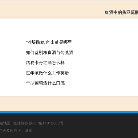
红酒中的焦亚硫
“沙堤路稳”的出处是哪里
如何鉴别粮食酒与勾兑酒
路易卡丹红酒怎么样
过年该做什么工作英语
干型葡萄酒什么口感
站地图
|
疑难解答
陕ICP备11012000号
，我们会及时纠正，谢谢