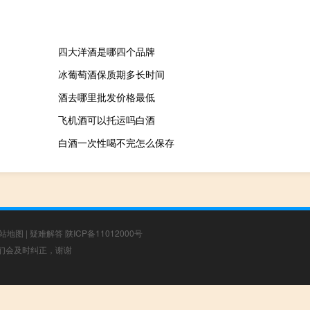
四大洋酒是哪四个品牌
冰葡萄酒保质期多长时间
酒去哪里批发价格最低
飞机酒可以托运吗白酒
白酒一次性喝不完怎么保存
站地图
|
疑难解答
陕ICP备11012000号
，我们会及时纠正，谢谢