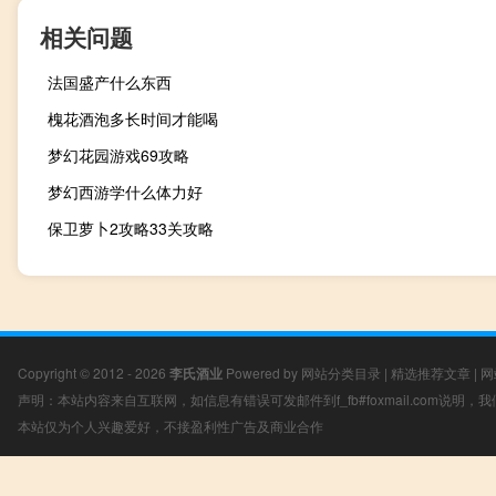
相关问题
法国盛产什么东西
槐花酒泡多长时间才能喝
梦幻花园游戏69攻略
梦幻西游学什么体力好
保卫萝卜2攻略33关攻略
Copyright © 2012 - 2026
李氏酒业
Powered by
网站分类目录
|
精选推荐文章
|
网
声明：本站内容来自互联网，如信息有错误可发邮件到f_fb#foxmail.com说明
本站仅为个人兴趣爱好，不接盈利性广告及商业合作