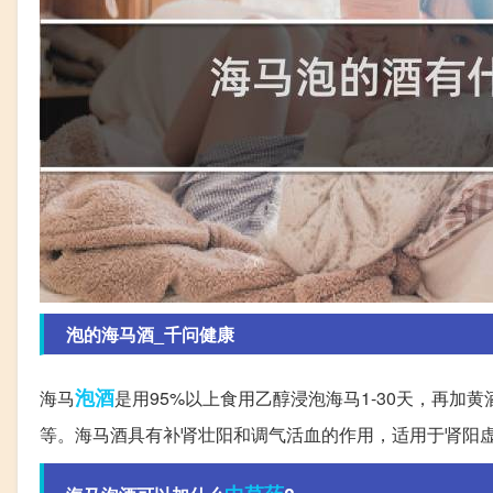
泡的海马酒_千问健康
泡酒
海马
是用95%以上食用乙醇浸泡海马1-30天，再加黄
等。海马酒具有补肾壮阳和调气活血的作用，适用于肾阳