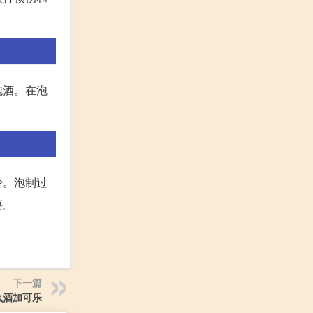
泡酒。在泡
少。泡制过
要。
下一篇
么酒加可乐