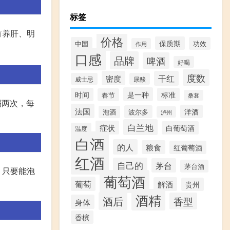
标签
有养肝、明
价格
保质期
中国
功效
作用
口感
品牌
啤酒
好喝
度数
密度
干红
威士忌
尿酸
是一种
时间
标准
春节
桑葚
喝两次，每
法国
洋酒
波尔多
泡酒
泸州
白兰地
症状
白葡萄酒
温度
白酒
的人
粮食
红葡萄酒
红酒
自己的
茅台
茅台酒
，只要能泡
葡萄酒
葡萄
解酒
贵州
酒精
酒后
香型
身体
香槟