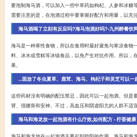
要泡制海马酒，可以加入一些中草药如枸杞、人参和冰糖
需要注意的是，在泡酒过程中要掌握好配方和用量，以充
海马酒喝了立刻有反应吗?海马泡酒好吗?-九州醉餐饮
海马是一种寒性食物，所以在食用时最好避免与寒凉食物
料、冰水或雪糕等冰镇食品，以免产生对抗作用。所以，
果。
...面放了冬虫夏草、鹿茸、海马、枸杞子和灵芝可以一
这些药材没有明确的配伍禁忌，因此可以一起泡酒。但是
肾、强腰骨和安神。不过，高血压和阴虚阳亢的人群不适
海马和海龙放一起泡酒有什么疗效,如何配方 - 柠荟健康
海马和海龙放在一起泡酒主要起到助阳的作用。海马和海