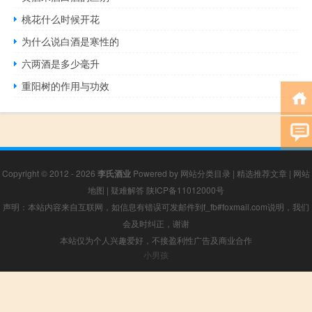
桃花什么时候开花
为什么说白酒是寒性的
六两酒是多少毫升
重阳树的作用与功效
Copyright © 2012 - 2026
李氏酒业
Powered by
网站分类目录
|
精选推荐文章
|
网站
地图
|
疑难解答
陕ICP备11012000号
声明：本站内容来自互联网，如信息有错误可发邮件到f_fb#foxmail.com说明，我们
会及时纠正，谢谢
本站仅为个人兴趣爱好，不接盈利性广告及商业合作
小男孩