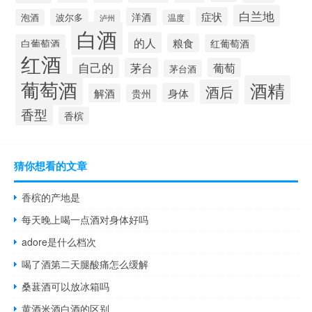
白兰地
症状
洋酒
波尔多
泡酒
泸州
温度
白酒
的人
粮食
白葡萄酒
红葡萄酒
红酒
自己的
茅台
葡萄
茅台酒
葡萄酒
酒精
酒后
身体
解酒
贵州
香型
香槟
猜你想看的文章
香槟的产地是
每天晚上喝一点酒对身体好吗
adore是什么档次
喝了酒第二天腿酸痛怎么缓解
桑葚酒可以放冰箱吗
黄酒米酒白酒的区别