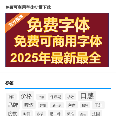
免费可商用字体批量下载
标签
口感
价格
保质期
中国
功效
作用
品牌
啤酒
密度
干红
好喝
威士忌
尿酸
度数
法国
是一种
时间
标准
春节
桑葚