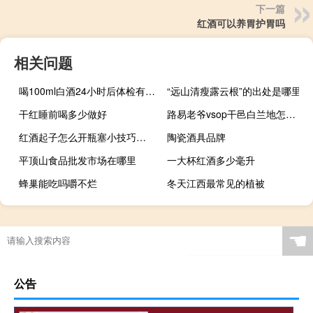
下一篇
红酒可以养胃护胃吗
相关问题
喝100ml白酒24小时后体检有影响吗
“远山清瘦露云根”的出处是哪里
干红睡前喝多少做好
路易老爷vsop干邑白兰地怎么喝
红酒起子怎么开瓶塞小技巧视频
陶瓷酒具品牌
平顶山食品批发市场在哪里
一大杯红酒多少毫升
蜂巢能吃吗嚼不烂
冬天江西最常见的植被
☚
公告