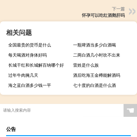
下一篇
怀孕可以吃红酒鹅肝吗
相关问题
全国最贵的货币是什么
一瓶啤酒当多少白酒喝
每天喝酒对身体好吗
二两白酒几小时吹不出来
长城干红和长城解百纳哪个好
雷姓是什么族
过年牛肉腌几天
酒后吃海王金樽能解酒吗
海之蓝白酒多少钱一平
七十度的白酒是什么酒
☚
公告