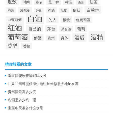
度数
法国
是一种
时间
标准
春节
桑葚
白兰地
症状
洋酒
波尔多
泡酒
泸州
温度
白酒
的人
粮食
白葡萄酒
红葡萄酒
红酒
自己的
茅台
葡萄
茅台酒
葡萄酒
酒精
酒后
身体
解酒
贵州
香型
香槟
猜你想看的文章
喝红酒能改善睡眠吗女性
甘肃兰州可提供海尔电磁炉维修服务地址在哪
贵州酒最高多少度
名酒堂多少钱一瓶
宝宝冬天准备什么水果