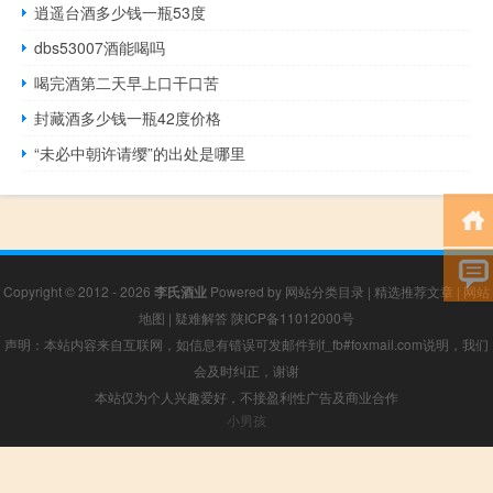
逍遥台酒多少钱一瓶53度
dbs53007酒能喝吗
喝完酒第二天早上口干口苦
封藏酒多少钱一瓶42度价格
“未必中朝许请缨”的出处是哪里
Copyright © 2012 - 2026
李氏酒业
Powered by
网站分类目录
|
精选推荐文章
|
网站
地图
|
疑难解答
陕ICP备11012000号
声明：本站内容来自互联网，如信息有错误可发邮件到f_fb#foxmail.com说明，我们
会及时纠正，谢谢
本站仅为个人兴趣爱好，不接盈利性广告及商业合作
小男孩