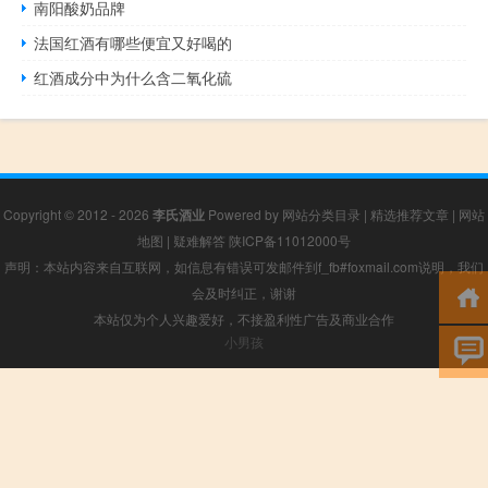
南阳酸奶品牌
法国红酒有哪些便宜又好喝的
红酒成分中为什么含二氧化硫
Copyright © 2012 - 2026
李氏酒业
Powered by
网站分类目录
|
精选推荐文章
|
网站
地图
|
疑难解答
陕ICP备11012000号
声明：本站内容来自互联网，如信息有错误可发邮件到f_fb#foxmail.com说明，我们
会及时纠正，谢谢
本站仅为个人兴趣爱好，不接盈利性广告及商业合作
小男孩