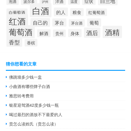
白兰地
症状
洋酒
波尔多
泡酒
泸州
温度
白酒
的人
粮食
白葡萄酒
红葡萄酒
红酒
自己的
茅台
葡萄
茅台酒
葡萄酒
酒精
酒后
身体
解酒
贵州
香型
香槟
猜你想看的文章
佛跳墙多少钱一盅
小曲酒有哪些牌子白酒
雅思转考费用
银星迎驾酒42度多少钱一瓶
喝过最烈的酒放不下最爱的人
贲怎么读姓氏（贲怎么读）