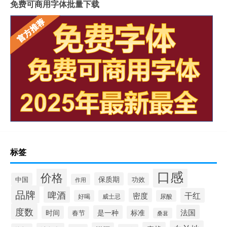
免费可商用字体批量下载
标签
口感
价格
保质期
中国
功效
作用
品牌
啤酒
密度
干红
好喝
威士忌
尿酸
度数
法国
是一种
时间
标准
春节
桑葚