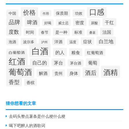
口感
价格
保质期
中国
功效
作用
品牌
啤酒
密度
干红
好喝
威士忌
尿酸
度数
法国
是一种
时间
标准
春节
桑葚
白兰地
症状
洋酒
波尔多
泡酒
泸州
温度
白酒
的人
粮食
白葡萄酒
红葡萄酒
红酒
自己的
茅台
葡萄
茅台酒
葡萄酒
酒精
酒后
身体
解酒
贵州
香型
香槟
猜你想看的文章
去码头整点薯条是什么梗什么梗
喝下吧醉人的酒歌词