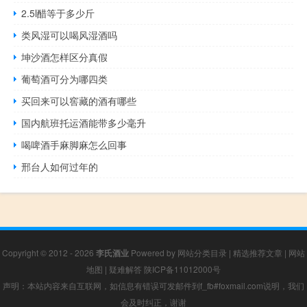
2.5l醋等于多少斤
类风湿可以喝风湿酒吗
坤沙酒怎样区分真假
葡萄酒可分为哪四类
买回来可以窖藏的酒有哪些
国内航班托运酒能带多少毫升
喝啤酒手麻脚麻怎么回事
邢台人如何过年的
Copyright © 2012 - 2026
李氏酒业
Powered by
网站分类目录
|
精选推荐文章
|
网站
地图
|
疑难解答
陕ICP备11012000号
声明：本站内容来自互联网，如信息有错误可发邮件到f_fb#foxmail.com说明，我们
会及时纠正，谢谢