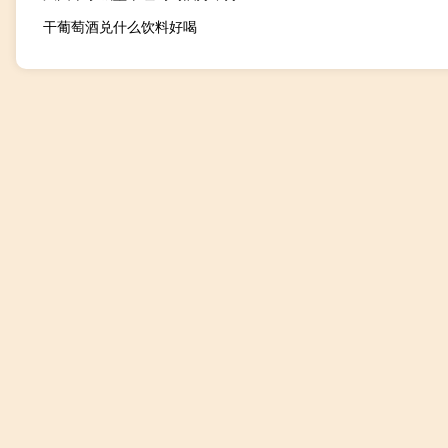
干葡萄酒兑什么饮料好喝