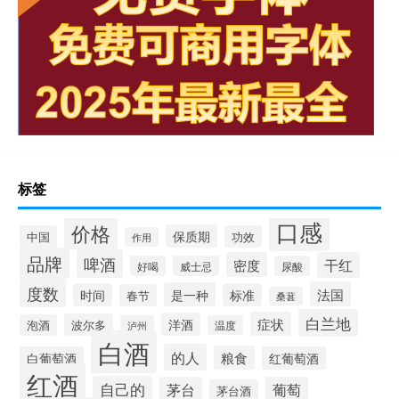
标签
口感
价格
保质期
中国
功效
作用
品牌
啤酒
密度
干红
好喝
威士忌
尿酸
度数
法国
是一种
时间
标准
春节
桑葚
白兰地
症状
洋酒
波尔多
泡酒
泸州
温度
白酒
的人
粮食
白葡萄酒
红葡萄酒
红酒
自己的
茅台
葡萄
茅台酒