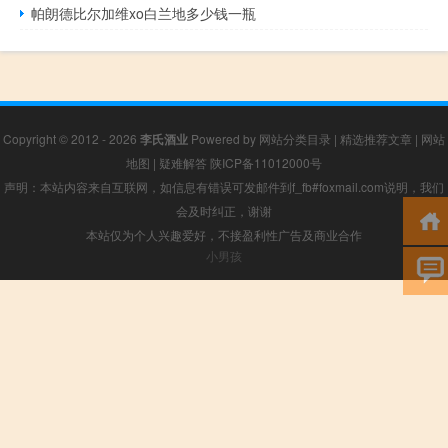
帕朗德比尔加维xo白兰地多少钱一瓶
Copyright © 2012 - 2026
李氏酒业
Powered by
网站分类目录
|
精选推荐文章
|
网站
地图
|
疑难解答
陕ICP备11012000号
声明：本站内容来自互联网，如信息有错误可发邮件到f_fb#foxmail.com说明，我们
会及时纠正，谢谢
本站仅为个人兴趣爱好，不接盈利性广告及商业合作
小男孩