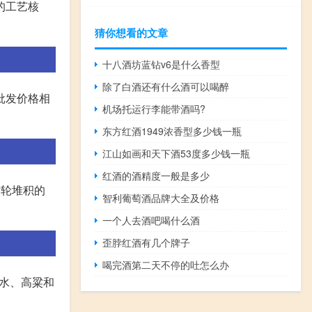
的工艺核
猜你想看的文章
十八酒坊蓝钻v6是什么香型
除了白酒还有什么酒可以喝醉
批发价格相
机场托运行李能带酒吗?
东方红酒1949浓香型多少钱一瓶
江山如画和天下酒53度多少钱一瓶
红酒的酒精度一般是多少
六轮堆积的
智利葡萄酒品牌大全及价格
一个人去酒吧喝什么酒
歪脖红酒有几个牌子
喝完酒第二天不停的吐怎么办
括水、高粱和