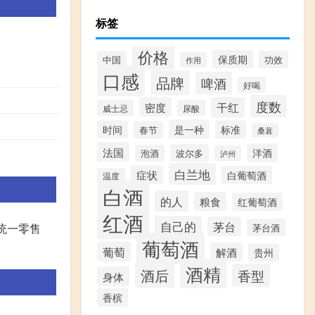
标签
价格
保质期
中国
功效
作用
口感
品牌
啤酒
好喝
度数
密度
干红
威士忌
尿酸
是一种
时间
标准
春节
桑葚
法国
洋酒
波尔多
泡酒
泸州
白兰地
症状
白葡萄酒
温度
白酒
的人
粮食
红葡萄酒
红酒
自己的
茅台
统一零售
茅台酒
葡萄酒
葡萄
解酒
贵州
酒精
酒后
香型
身体
香槟