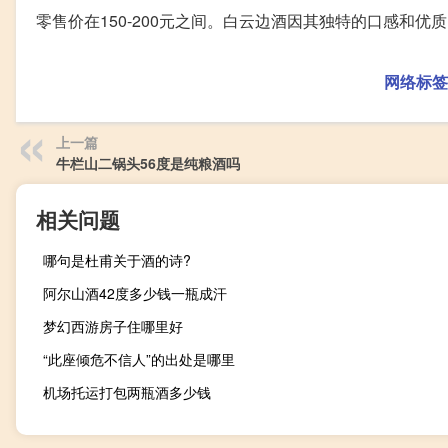
零售价在150-200元之间。白云边酒因其独特的口感和优
网络标签
上一篇
牛栏山二锅头56度是纯粮酒吗
相关问题
哪句是杜甫关于酒的诗?
阿尔山酒42度多少钱一瓶成汗
梦幻西游房子住哪里好
“此座倾危不信人”的出处是哪里
机场托运打包两瓶酒多少钱