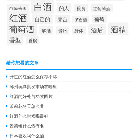
白酒
的人
粮食
白葡萄酒
红葡萄酒
红酒
自己的
茅台
葡萄
茅台酒
葡萄酒
酒精
酒后
身体
解酒
贵州
香型
香槟
猜你想看的文章
开过的红酒怎么保存不坏
邳州玩具批发市场在哪里
红酒的好处与功效图片
茉莉花冬天怎么养
红酒什么时候喝最好
景德镇什么酒有名
日本喜欢喝什么酒