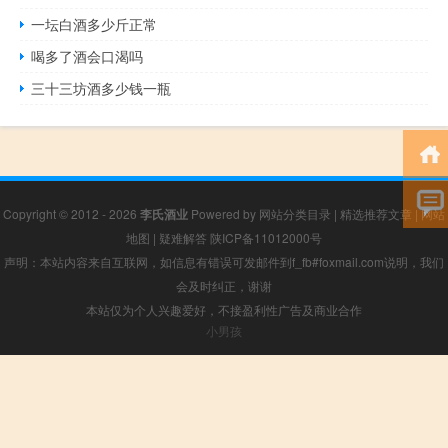
一坛白酒多少斤正常
喝多了酒会口渴吗
三十三坊酒多少钱一瓶
Copyright © 2012 - 2026
李氏酒业
Powered by
网站分类目录
|
精选推荐文章
|
网站
地图
|
疑难解答
陕ICP备11012000号
声明：本站内容来自互联网，如信息有错误可发邮件到f_fb#foxmail.com说明，我们
会及时纠正，谢谢
本站仅为个人兴趣爱好，不接盈利性广告及商业合作
小男孩