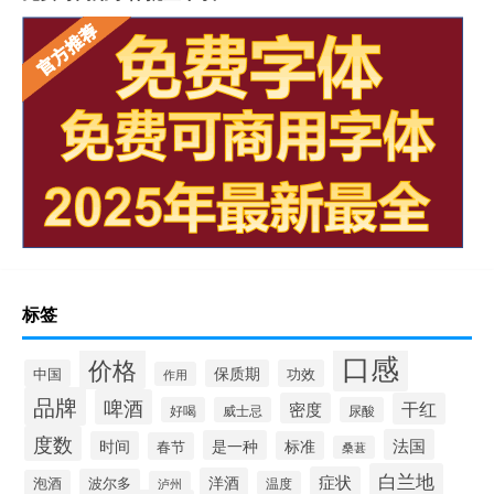
标签
口感
价格
中国
保质期
功效
作用
品牌
啤酒
密度
干红
好喝
威士忌
尿酸
度数
法国
是一种
时间
标准
春节
桑葚
白兰地
症状
洋酒
波尔多
泡酒
泸州
温度