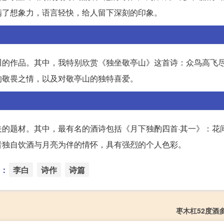
满了想象力，语言轻快，给人留下深刻的印象。
川的作品。其中，我特别欣赏《独坐敬亭山》这首诗：众鸟高飞
的敬畏之情，以及对敬亭山的独特喜爱。
的题材。其中，最有名的酒诗包括《月下独酌四首·其一》：花
者独自饮酒与月亮为伴的情怀，具有强烈的个人色彩。
：
李白
诗作
诗篇
枣木杠52度酒