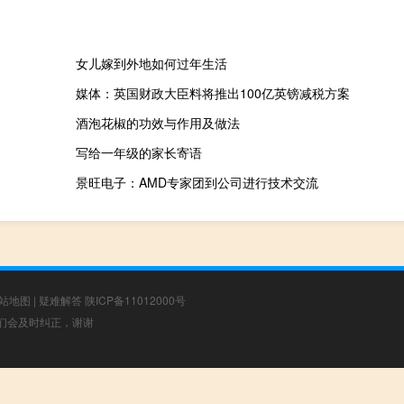
女儿嫁到外地如何过年生活
媒体：英国财政大臣料将推出100亿英镑减税方案
酒泡花椒的功效与作用及做法
写给一年级的家长寄语
景旺电子：AMD专家团到公司进行技术交流
站地图
|
疑难解答
陕ICP备11012000号
，我们会及时纠正，谢谢