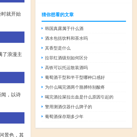
轻时就开始
猜你想看的文章
韩国真露属于什么酒
酒水包括饮料和茶水吗
其香型是什么
满了浪漫主
拉菲红酒级别如何区分
高铁可以托运散装酒吗
葡萄酒干型和半干型哪种口感好
为什么喝完酒两个胳膊特别酸疼
所闻，以诗
喝完酒拉屎拉出血是什么原因引起的
警用测酒仪器什么牌子的
葡萄酒保存期多少年
河景色，其