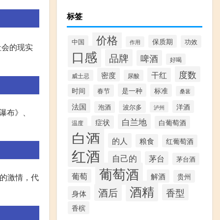
标签
价格
保质期
中国
功效
作用
社会的现实
口感
品牌
啤酒
好喝
度数
密度
干红
威士忌
尿酸
是一种
时间
标准
春节
桑葚
法国
洋酒
波尔多
泡酒
泸州
瀑布》、
白兰地
症状
白葡萄酒
温度
白酒
的人
粮食
红葡萄酒
红酒
自己的
茅台
茅台酒
葡萄酒
葡萄
解酒
放的激情，代
贵州
酒精
酒后
香型
身体
香槟