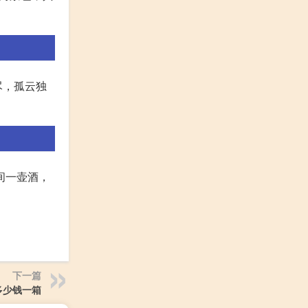
尽，孤云独
间一壶酒，
下一篇
多少钱一箱