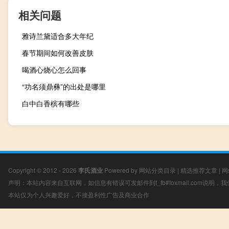
相关问题
雅诗兰黛适合多大年纪
春节期间如何改善皮肤
喝酒心烧心怎么回事
“功名须鼎彝”的出处是哪里
白中白香槟有哪些
Copyright © 2012 - 2026
李氏酒业
Powered by
网站分类目录
|
精选推荐文章
|
网
声明：本站内容来自互联网，如信息有错误可发邮件到f_fb#foxmail.com说明
本站仅为个人兴趣爱好，不接盈利性广告及商业合作