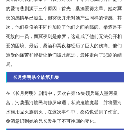
的爱情悲剧源于三个原因：首先，桑酒爱得太早。她对冥
夜的感情早已滋生，但冥夜并未对她产生同样的情感。其
次，他们身份的不同也加剧了他们之间的隔阂。桑酒是不
死族的一员，而冥夜则是修罗，这造成了他们无法公开相
爱的困境。最后，桑酒和冥夜都经历了巨大的伤痛。他们
遭受的痛苦和挫折让他们彼此疏远，最终走向了悲剧的结
局。
长月烬明杀全族第几集
在《长月烬明》剧情中，天欢在第19集领兵逼入墨河皇
宫，污蔑墨河族民与修罗串通，私藏鬼族魔器，并将墨河
水族用品灭族俱灭，在这次事件中，桑佑也受到了伤害。
桑酒意识到她的兄长发生了不可挽回的变化。