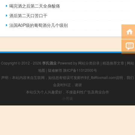
喝完酒之后第二天全身酸痛
酒后第二天口苦口干
法国A0P级的葡萄酒分几个级别
Copyright © 2012 - 2026
李氏酒业
Powered by
网站分类目录
|
精选推荐文章
|
网站
地图
|
疑难解答
陕ICP备11012000号
声明：本站内容来自互联网，如信息有错误可发邮件到f_fb#foxmail.com说明，我们
会及时纠正，谢谢
本站仅为个人兴趣爱好，不接盈利性广告及商业合作
小男孩