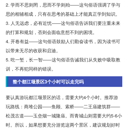
2. 学而不思则罔，思而不学则殆——这句俗语强调了学与
思的相辅相成，只有在思考的基础上才能真正学到知识。
3. 人无远虑，必有近忧——这句俗语告诉我们要注重未来
的打算和规划，否则会面临意想不到的困境。
4. 开卷有益——这句俗语鼓励人们勤奋读书，因为读书可
以带来无尽的收获和启迪。
5. 吃一堑，长一智——这句俗语告诫我们从失败中吸取教
训，不再犯同样的错误。
整个都江堰景区3个小时可以走完吗
要认真游玩都江堰景区的话，需要大约4个小时。推荐游
玩路线：商堆公园——鱼顾、索桥——二王庙建筑群——
松茂古道——玉垒烟一城隆庙。而青城山则需要大约5-6小
时。所以，如果想要充分游览这两个景区，建议规划好时