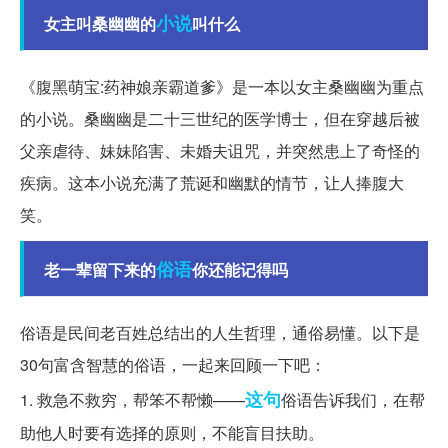
小说
女主叫桑幽幽的
叫什么
《腹黑萌宝:药神娘亲霸道爹》是一本以女主桑幽幽为重点
的小说。桑幽幽是二十三世纪的医学博士，但在穿越后被
父亲虐待、妹妹陷害、未婚夫诅咒，并突然患上了奇怪的
疾病。这本小说充满了荒诞和幽默的情节，让人捧腹大
笑。
俗语
老一辈留下来的
你还能记得吗
俗语是民间老百姓总结出的人生哲理，通俗易懂。以下是
30句富含智慧的俗语，一起来回顾一下吧：
这句
1. 救急不救穷，帮笨不帮懒——
俗语告诉我们，在帮
助他人时要有选择的原则，不能盲目扶助。