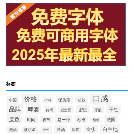
标签
口感
价格
保质期
中国
功效
作用
品牌
啤酒
密度
干红
好喝
威士忌
尿酸
度数
法国
是一种
时间
标准
春节
桑葚
白兰地
症状
洋酒
波尔多
泡酒
泸州
温度