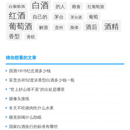
白酒
的人
粮食
白葡萄酒
红葡萄酒
红酒
自己的
茅台
葡萄
茅台酒
葡萄酒
酒精
酒后
身体
解酒
贵州
香型
香槟
猜你想看的文章
国酒1915纪念酒多少钱
富贵吉祥52度浓香型白酒多少钱一瓶
“世上好山谁不喜”的出处是哪里
摄像头接线
冬天不吃猪肉吃什么水果
睡觉前喝什么助眠
国家白酒执行的标准有哪些