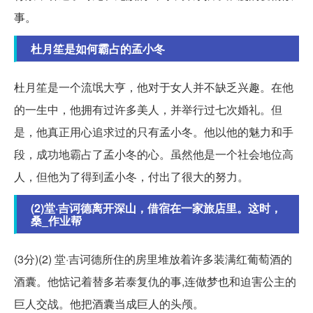
事。
杜月笙是如何霸占的孟小冬
杜月笙是一个流氓大亨，他对于女人并不缺乏兴趣。在他
的一生中，他拥有过许多美人，并举行过七次婚礼。但
是，他真正用心追求过的只有孟小冬。他以他的魅力和手
段，成功地霸占了孟小冬的心。虽然他是一个社会地位高
人，但他为了得到孟小冬，付出了很大的努力。
(2)堂·吉诃德离开深山，借宿在一家旅店里。这时，
桑_作业帮
(3分)(2) 堂·吉诃德所住的房里堆放着许多装满红葡萄酒的
酒囊。他惦记着替多若泰复仇的事,连做梦也和迫害公主的
巨人交战。他把酒囊当成巨人的头颅。