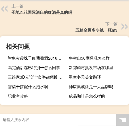
上一篇
圣地巴菲国际酒庄的红酒是真的吗
下一篇
五粮金樽多少钱一瓶m3
相关问题
智象赤霞珠干红葡萄酒2016多少钱
牛栏山56度绿瓶怎么样
喝完酒后嘴巴特别干怎么回事
新都药材批发市场在哪里
三维家3D云设计软件破解版 V1.0.0.7 免费版（三维家3D云设计软件破解版 V1.0.0.7 免费版功能简介）
重生冬天英文翻译
雪梨干搭配什么泡水啊
帅康集成灶是十大品牌吗
职业考攻略
成品咖啡是怎么样的
☚