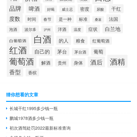
品牌
啤酒
密度
干红
好喝
威士忌
尿酸
度数
法国
时间
是一种
标准
春节
桑葚
白兰地
症状
洋酒
波尔多
泡酒
泸州
温度
白酒
的人
粮食
白葡萄酒
红葡萄酒
红酒
自己的
茅台
葡萄
茅台酒
葡萄酒
酒精
酒后
身体
解酒
贵州
香型
香槟
猜你想看的文章
长城干红1995多少钱一瓶
鹏城1978酒多少钱一瓶
初次酒驾处罚2022最新标准查询