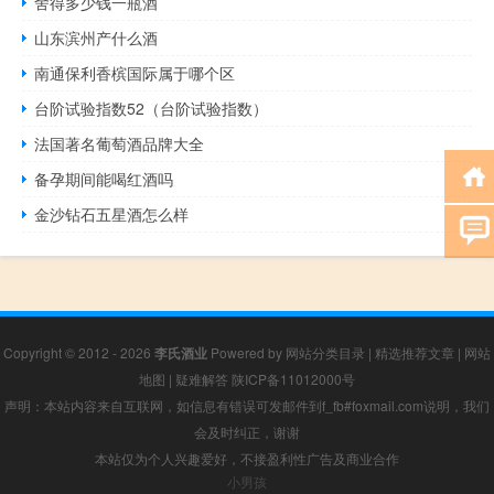
舍得多少钱一瓶酒
山东滨州产什么酒
南通保利香槟国际属于哪个区
台阶试验指数52（台阶试验指数）
法国著名葡萄酒品牌大全
备孕期间能喝红酒吗
金沙钻石五星酒怎么样
Copyright © 2012 - 2026
李氏酒业
Powered by
网站分类目录
|
精选推荐文章
|
网站
地图
|
疑难解答
陕ICP备11012000号
声明：本站内容来自互联网，如信息有错误可发邮件到f_fb#foxmail.com说明，我们
会及时纠正，谢谢
本站仅为个人兴趣爱好，不接盈利性广告及商业合作
小男孩