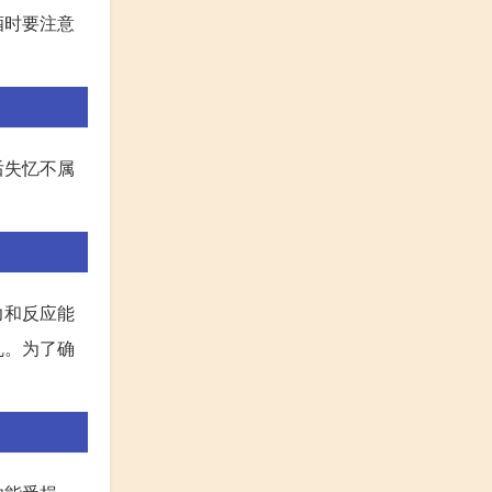
酒时要注意
后失忆不属
力和反应能
乱。为了确