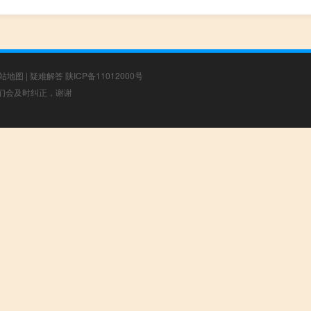
站地图
|
疑难解答
陕ICP备11012000号
，我们会及时纠正，谢谢