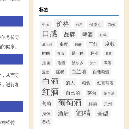
标签
价格
保质期
中国
功效
作用
口感
品牌
啤酒
好喝
经信号传导
度数
密度
干红
威士忌
尿酸
脑的健康。
是一种
时间
标准
春节
桑葚
法国
洋酒
波尔多
泡酒
泸州
白兰地
症状
白葡萄酒
温度
导，从而导
白酒
的人
粮食
红葡萄酒
医，进行相
红酒
自己的
茅台
茅台酒
葡萄酒
葡萄
解酒
贵州
酒精
酒后
香型
身体
滞神经传
香槟