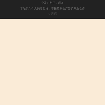
会及时纠正，谢谢
本站仅为个人兴趣爱好，不接盈利性广告及商业合作
小男孩