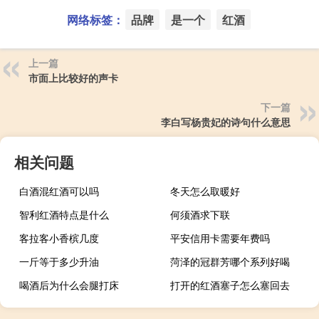
网络标签：
品牌
是一个
红酒
上一篇
市面上比较好的声卡
下一篇
李白写杨贵妃的诗句什么意思
相关问题
白酒混红酒可以吗
冬天怎么取暖好
智利红酒特点是什么
何须酒求下联
客拉客小香槟几度
平安信用卡需要年费吗
一斤等于多少升油
菏泽的冠群芳哪个系列好喝
喝酒后为什么会腿打床
打开的红酒塞子怎么塞回去