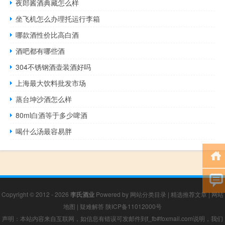
夜郎酱酒典藏怎么样
坐飞机怎么办理托运行李箱
哪款酒性价比高白酒
酒吧都有哪些酒
304不锈钢酒壶装酒好吗
上海最大饮料批发市场
蒸台坤沙酒怎么样
80ml白酒等于多少啤酒
喝什么汤最容易胖
Copyright © 2012 - 2026
李氏酒业
Powered by
网站分类目录
|
精选推荐文章
|
网站
地图
|
疑难解答
陕ICP备11012000号
声明：本站内容来自互联网，如信息有错误可发邮件到f_fb#foxmail.com说明，我们