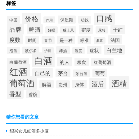
标签
口感
价格
保质期
中国
功效
作用
品牌
啤酒
密度
干红
好喝
威士忌
尿酸
度数
法国
是一种
时间
标准
春节
桑葚
白兰地
症状
洋酒
波尔多
泡酒
泸州
温度
白酒
的人
粮食
白葡萄酒
红葡萄酒
红酒
自己的
茅台
葡萄
茅台酒
葡萄酒
酒精
酒后
身体
解酒
贵州
香型
香槟
猜你想看的文章
绍兴女儿红酒多少度