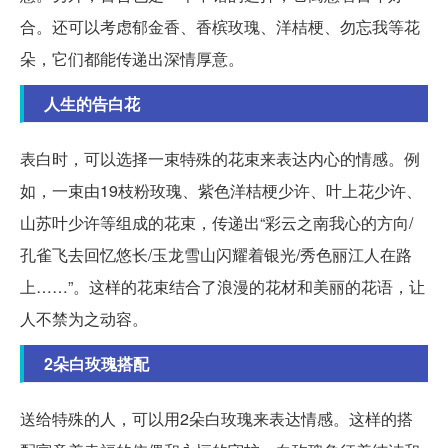
合。还可以考虑郁金香、香槟玫瑰、洋桔梗、勿忘我等花
朵，它们都能传递出深情厚意。
人生的告白花
表白时，可以选择一束特殊的花束来表达内心的情感。例
如，一束由19枝粉玫瑰、紫色洋桔梗少许、叶上花少许、
山苏叶少许等组成的花束，传递出“彩云之南我心的方向/
孔雀飞去回忆悠长/玉龙雪山闪耀着银光/秀色丽江人在路
上……”。这样的花束结合了浪漫的花材和美丽的花语，让
人不禁为之动容。
2朵白玫瑰搭配
送给特殊的人，可以用2朵白玫瑰来表达情感。这样的搭