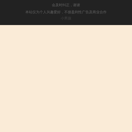
会及时纠正，谢谢
本站仅为个人兴趣爱好，不接盈利性广告及商业合作
小男孩