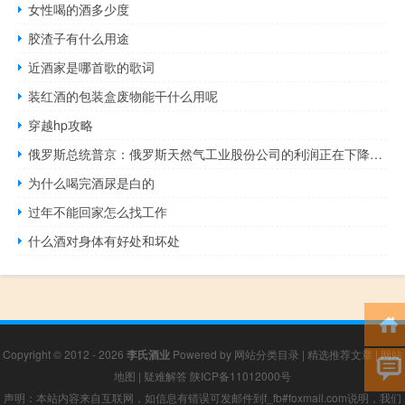
女性喝的酒多少度
胶渣子有什么用途
近酒家是哪首歌的歌词
装红酒的包装盒废物能干什么用呢
穿越hp攻略
俄罗斯总统普京：俄罗斯天然气工业股份公司的利润正在下降但它对未来感到自信
为什么喝完酒尿是白的
过年不能回家怎么找工作
什么酒对身体有好处和坏处
Copyright © 2012 - 2026
李氏酒业
Powered by
网站分类目录
|
精选推荐文章
|
网站
地图
|
疑难解答
陕ICP备11012000号
声明：本站内容来自互联网，如信息有错误可发邮件到f_fb#foxmail.com说明，我们