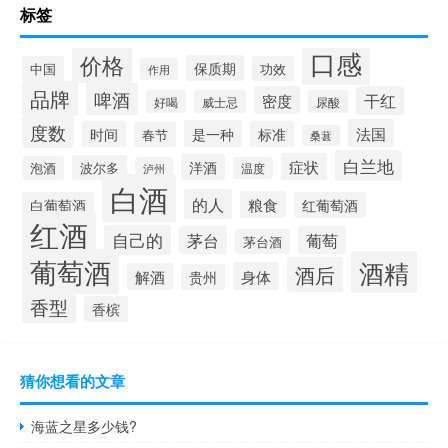
标签
口感
价格
保质期
中国
功效
作用
品牌
啤酒
密度
干红
好喝
威士忌
尿酸
度数
法国
是一种
时间
标准
春节
桑葚
白兰地
症状
洋酒
波尔多
泡酒
泸州
温度
白酒
的人
粮食
白葡萄酒
红葡萄酒
红酒
自己的
茅台
葡萄
茅台酒
葡萄酒
酒精
酒后
身体
解酒
贵州
香型
香槟
猜你想看的文章
海蓝之星多少钱?