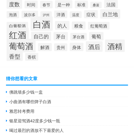
度数
法国
是一种
时间
标准
春节
桑葚
白兰地
症状
洋酒
波尔多
泡酒
泸州
温度
白酒
的人
粮食
白葡萄酒
红葡萄酒
红酒
自己的
茅台
葡萄
茅台酒
葡萄酒
酒精
酒后
身体
解酒
贵州
香型
香槟
猜你想看的文章
佛跳墙多少钱一盅
小曲酒有哪些牌子白酒
雅思转考费用
银星迎驾酒42度多少钱一瓶
喝过最烈的酒放不下最爱的人