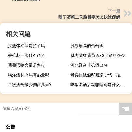
下一篇
喝了酒第二天胳膊疼怎么快速缓解
相关问题
拉斐尔红酒是拉菲吗
度数最高的葡萄酒
香槟花一般什么价位
魅力露红葡萄酒2018价格多少
葡萄嘌呤含量是多少
河北邢台什么酒出名
喝洋酒长胖吗有热量吗
贵宾原浆酒53度多少钱一瓶
二次酒驾最少拘留几天?
吃饭喝酒后就想睡觉是什么原因
☚
公告