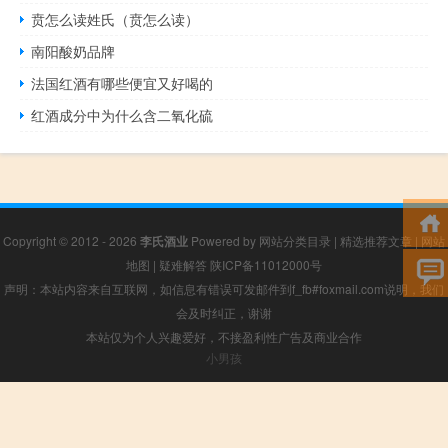
贲怎么读姓氏（贲怎么读）
南阳酸奶品牌
法国红酒有哪些便宜又好喝的
红酒成分中为什么含二氧化硫
Copyright © 2012 - 2026
李氏酒业
Powered by
网站分类目录
|
精选推荐文章
|
网站
地图
|
疑难解答
陕ICP备11012000号
声明：本站内容来自互联网，如信息有错误可发邮件到f_fb#foxmail.com说明，我们
会及时纠正，谢谢
本站仅为个人兴趣爱好，不接盈利性广告及商业合作
小男孩