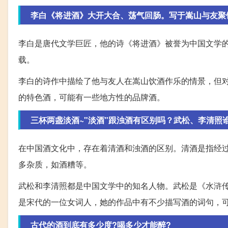
李白《将进酒》大开大合、荡气回肠。写于嵩山与友聚
李白是唐代文学巨匠，他的诗《将进酒》被誉为中国文学
载。
李白的诗作中描绘了他与友人在嵩山饮酒作乐的情景，但
的特色酒，可能有一些地方性的品牌酒。
三杯两盏淡酒~"淡酒"跟浊酒有区别吗？武松、李清照
在中国酒文化中，存在着清酒和浊酒的区别。清酒是指经
多杂质，如酒糟等。
武松和李清照都是中国文学中的知名人物。武松是《水浒
是宋代的一位女词人，她的作品中有不少描写酒的词句，
古代的酒到底有多少度?喝多少才能醉?