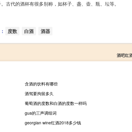
子。古代的酒杯有很多别称，如杯子、盏、壶、瓶、坛等。
：
度数
白酒
酒器
酒吧红
含酒的饮料有哪些
酒驾要拘留多久
葡萄酒的度数和白酒的度数一样吗
gua的三声调组词
georgian wine红酒2018多少钱