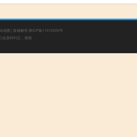
站地图
|
疑难解答
陕ICP备11012000号
，我们会及时纠正，谢谢