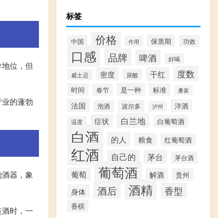
标签
价格
保质期
中国
功效
作用
口感
品牌
啤酒
好喝
导地位，但
度数
密度
干红
威士忌
尿酸
是一种
时间
标准
春节
桑葚
产业的蓬勃
法国
洋酒
波尔多
泡酒
泸州
白兰地
症状
白葡萄酒
温度
白酒
的人
粮食
红葡萄酒
红酒
自己的
茅台
茅台酒
葡萄酒
的酒器，象
葡萄
解酒
贵州
酒精
酒后
香型
身体
香槟
装酒时，一