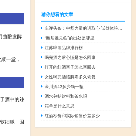
猜你想看的文章
车评头条：中坚力量的进取心 试驾体验新BMW 5系
用曲酿发酵
“幽居谁见临”的出处是哪里
江苏啤酒品牌排行榜
喝完酒之后心慌是怎么回事
欢聚一堂，
打开的红酒塞子怎么塞回去
女性喝完酒胳膊疼多久恢复
金川酒42多少钱一瓶
酒水包括饮料和茶水吗
对于酒中的辣
箱单是什么意思
红酒标价和实际销售价差多少
柔软细腻，因