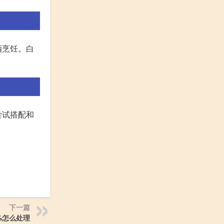
酒烹饪。白
尝试搭配和
下一篇
%怎么处理