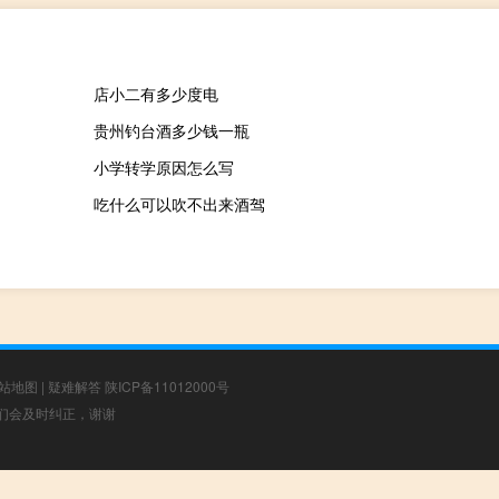
店小二有多少度电
贵州钓台酒多少钱一瓶
小学转学原因怎么写
吃什么可以吹不出来酒驾
站地图
|
疑难解答
陕ICP备11012000号
，我们会及时纠正，谢谢