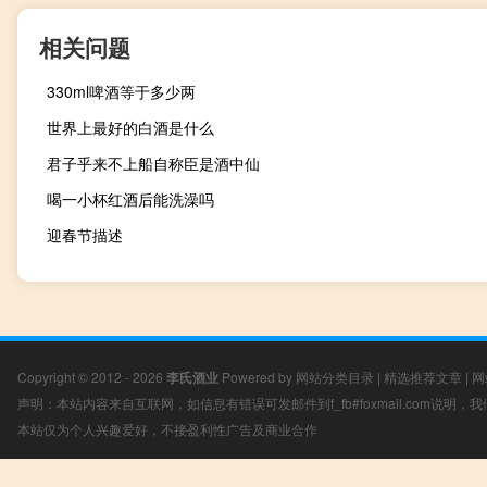
相关问题
330ml啤酒等于多少两
世界上最好的白酒是什么
君子乎来不上船自称臣是酒中仙
喝一小杯红酒后能洗澡吗
迎春节描述
Copyright © 2012 - 2026
李氏酒业
Powered by
网站分类目录
|
精选推荐文章
|
网
声明：本站内容来自互联网，如信息有错误可发邮件到f_fb#foxmail.com说明
本站仅为个人兴趣爱好，不接盈利性广告及商业合作