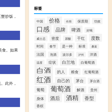
标签
王蟹炒饭，
价格
中国
保质期
功效
作用
口感
品牌
啤酒
好喝
度数
密度
干红
威士忌
尿酸
时间
是一种
标准
春节
桑葚
美食。如果
法国
洋酒
波尔多
泡酒
泸州
白兰地
症状
白葡萄酒
温度
白酒
的人
粮食
红葡萄酒
红酒
自己的
茅台
茅台酒
光。此外，
葡萄酒
葡萄
解酒
贵州
酒精
酒后
香型
身体
香槟