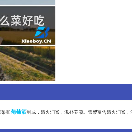
葡萄酒
雪梨和
制成，清火润喉，滋补养颜。雪梨富含清火润喉，